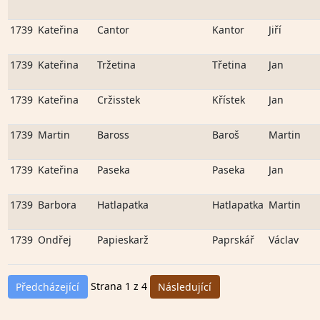
1739
Kateřina
Cantor
Kantor
Jiří
1739
Kateřina
Tržetina
Třetina
Jan
1739
Kateřina
Cržisstek
Křístek
Jan
1739
Martin
Baross
Baroš
Martin
1739
Kateřina
Paseka
Paseka
Jan
1739
Barbora
Hatlapatka
Hatlapatka
Martin
1739
Ondřej
Papieskarž
Paprskář
Václav
Strana 1 z 4
Předcházející
Následující