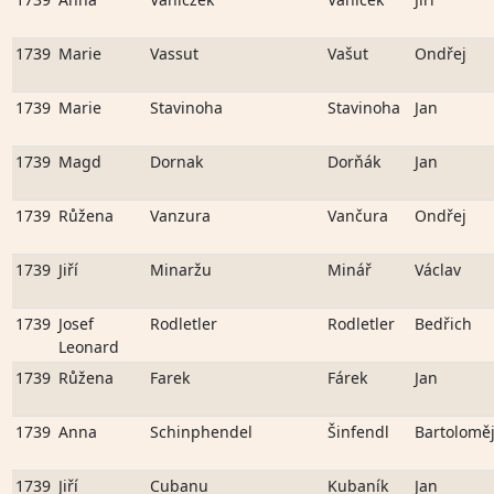
1739
Marie
Vassut
Vašut
Ondřej
1739
Marie
Stavinoha
Stavinoha
Jan
1739
Magd
Dornak
Dorňák
Jan
1739
Růžena
Vanzura
Vančura
Ondřej
1739
Jiří
Minaržu
Minář
Václav
1739
Josef
Rodletler
Rodletler
Bedřich
Leonard
1739
Růžena
Farek
Fárek
Jan
1739
Anna
Schinphendel
Šinfendl
Bartolomě
1739
Jiří
Cubanu
Kubaník
Jan