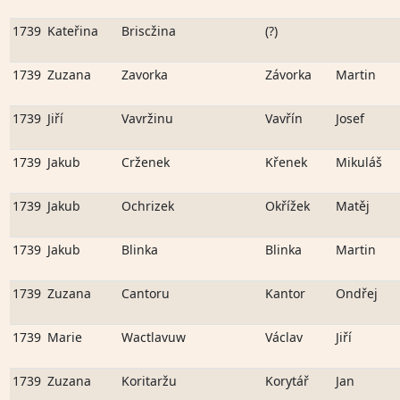
1739
Kateřina
Briscžina
(?)
1739
Zuzana
Zavorka
Závorka
Martin
1739
Jiří
Vavržinu
Vavřín
Josef
1739
Jakub
Crženek
Křenek
Mikuláš
1739
Jakub
Ochrizek
Okřížek
Matěj
1739
Jakub
Blinka
Blinka
Martin
1739
Zuzana
Cantoru
Kantor
Ondřej
1739
Marie
Wactlavuw
Václav
Jiří
1739
Zuzana
Koritaržu
Korytář
Jan