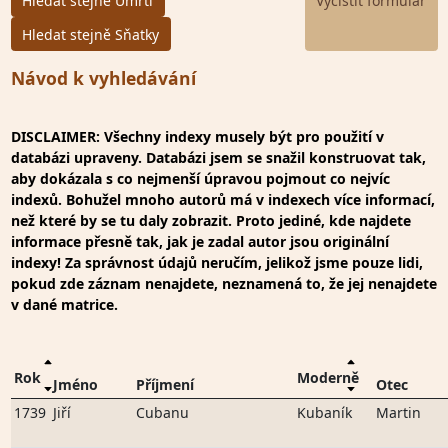
Hledat stejně Úmrtí
Hledat stejně Sňatky
Návod k vyhledávání
DISCLAIMER: Všechny indexy musely být pro použití v
databázi upraveny. Databázi jsem se snažil konstruovat tak,
aby dokázala s co nejmenší úpravou pojmout co nejvíc
indexů. Bohužel mnoho autorů má v indexech více informací,
než které by se tu daly zobrazit. Proto jediné, kde najdete
informace přesně tak, jak je zadal autor jsou originální
indexy! Za správnost údajů neručím, jelikož jsme pouze lidi,
pokud zde záznam nenajdete, neznamená to, že jej nenajdete
v dané matrice.
Rok
Moderně
Jméno
Příjmení
Otec
1739
Jiří
Cubanu
Kubaník
Martin