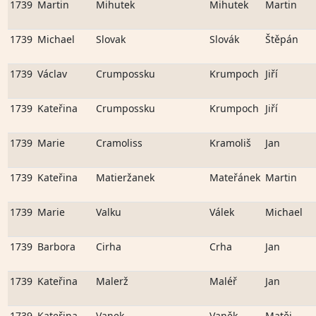
1739
Martin
Mihutek
Mihutek
Martin
1739
Michael
Slovak
Slovák
Štěpán
1739
Václav
Crumpossku
Krumpoch
Jiří
1739
Kateřina
Crumpossku
Krumpoch
Jiří
1739
Marie
Cramoliss
Kramoliš
Jan
1739
Kateřina
Matieržanek
Mateřánek
Martin
1739
Marie
Valku
Válek
Michael
1739
Barbora
Cirha
Crha
Jan
1739
Kateřina
Malerž
Maléř
Jan
1739
Kateřina
Vanek
Vaněk
Matěj