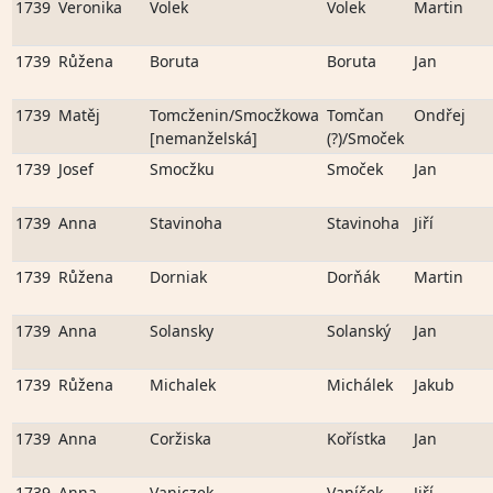
1739
Veronika
Volek
Volek
Martin
1739
Růžena
Boruta
Boruta
Jan
1739
Matěj
Tomcženin/Smocžkowa
Tomčan
Ondřej
[nemanželská]
(?)/Smoček
1739
Josef
Smocžku
Smoček
Jan
1739
Anna
Stavinoha
Stavinoha
Jiří
1739
Růžena
Dorniak
Dorňák
Martin
1739
Anna
Solansky
Solanský
Jan
1739
Růžena
Michalek
Michálek
Jakub
1739
Anna
Coržiska
Kořístka
Jan
1739
Anna
Vaniczek
Vaníček
Jiří