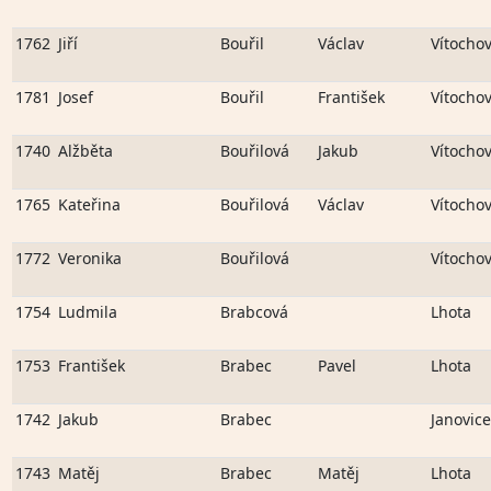
1762
Jiří
Bouřil
Václav
Vítocho
1781
Josef
Bouřil
František
Vítocho
1740
Alžběta
Bouřilová
Jakub
Vítocho
1765
Kateřina
Bouřilová
Václav
Vítocho
1772
Veronika
Bouřilová
Vítocho
1754
Ludmila
Brabcová
Lhota
1753
František
Brabec
Pavel
Lhota
1742
Jakub
Brabec
Janovice
1743
Matěj
Brabec
Matěj
Lhota