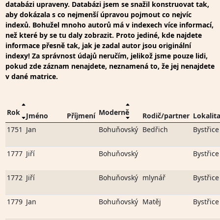
databázi upraveny. Databázi jsem se snažil konstruovat tak,
aby dokázala s co nejmenší úpravou pojmout co nejvíc
indexů. Bohužel mnoho autorů má v indexech více informací,
než které by se tu daly zobrazit. Proto jediné, kde najdete
informace přesně tak, jak je zadal autor jsou originální
indexy! Za správnost údajů neručím, jelikož jsme pouze lidi,
pokud zde záznam nenajdete, neznamená to, že jej nenajdete
v dané matrice.
Rok
Moderně
Jméno
Příjmení
Rodič/partner
Lokalit
1751
Jan
Bohuňovský
Bedřich
Bystřice
1777
Jiří
Bohuňovský
Bystřice
1772
Jiří
Bohuňovský
mlynář
Bystřice
1779
Jan
Bohuňovský
Matěj
Bystřice