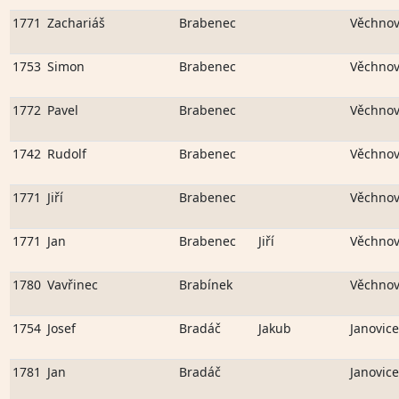
1771
Zachariáš
Brabenec
Věchno
1753
Simon
Brabenec
Věchno
1772
Pavel
Brabenec
Věchno
1742
Rudolf
Brabenec
Věchno
1771
Jiří
Brabenec
Věchno
1771
Jan
Brabenec
Jiří
Věchno
1780
Vavřinec
Brabínek
Věchno
1754
Josef
Bradáč
Jakub
Janovice
1781
Jan
Bradáč
Janovice