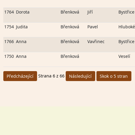
1764
Dorota
Břenková
Jiří
Bystřice
1754
Judita
Břenková
Pavel
Hluboké
1766
Anna
Břenková
Vavřinec
Bystřice
1750
Anna
Břenková
Veselí
Strana 6 z 66
Předcházející
Následující
Skok o 5 stran