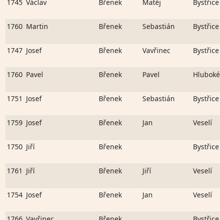
1745
Václav
Břenek
Matěj
Bystřice
1760
Martin
Břenek
Sebastián
Bystřice
1747
Josef
Břenek
Vavřinec
Bystřice
1760
Pavel
Břenek
Pavel
Hluboké
1751
Josef
Břenek
Sebastián
Bystřice
1759
Josef
Břenek
Jan
Veselí
1750
Jiří
Břenek
Bystřice
1761
Jiří
Břenek
Jiří
Veselí
1754
Josef
Břenek
Jan
Veselí
1766
Vavřinec
Břenek
Bystřice