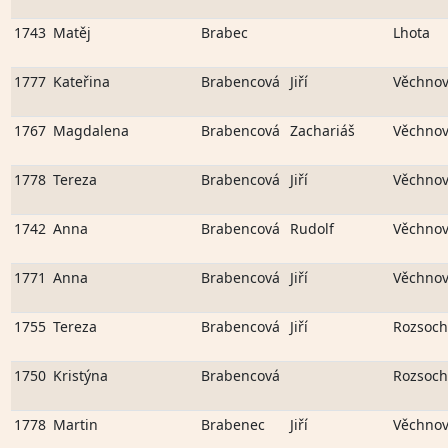
1743
Matěj
Brabec
Lhota
1777
Kateřina
Brabencová
Jiří
Věchno
1767
Magdalena
Brabencová
Zachariáš
Věchno
1778
Tereza
Brabencová
Jiří
Věchno
1742
Anna
Brabencová
Rudolf
Věchno
1771
Anna
Brabencová
Jiří
Věchno
1755
Tereza
Brabencová
Jiří
Rozsoch
1750
Kristýna
Brabencová
Rozsoch
1778
Martin
Brabenec
Jiří
Věchno