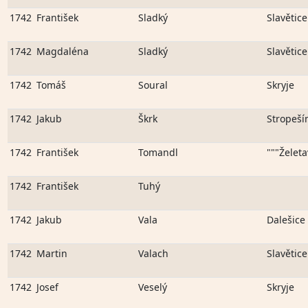
1742
František
Sladký
Slavětice
1742
Magdaléna
Sladký
Slavětice
1742
Tomáš
Soural
Skryje
1742
Jakub
Škrk
Stropeší
1742
František
Tomandl
"""Želeta
1742
František
Tuhý
1742
Jakub
Vala
Dalešice
1742
Martin
Valach
Slavětice
1742
Josef
Veselý
Skryje