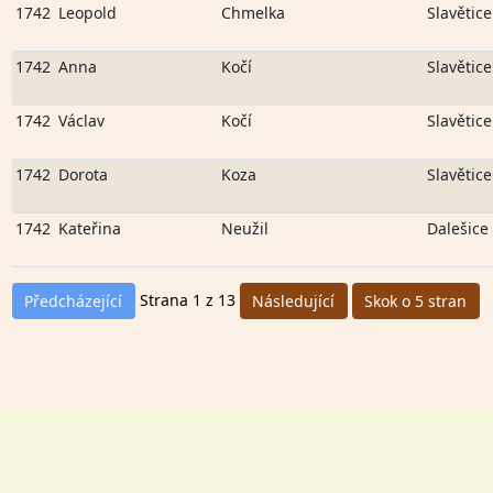
1742
Leopold
Chmelka
Slavětice
1742
Anna
Kočí
Slavětice
1742
Václav
Kočí
Slavětice
1742
Dorota
Koza
Slavětice
1742
Kateřina
Neužil
Dalešice
Strana 1 z 13
Předcházející
Následující
Skok o 5 stran