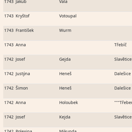
1743
Jakub
Vala
1743
Kryštof
Votoupal
1743
František
Wurm
1743
Anna
Třebíč
1742
Josef
Gejda
Slavětice
1742
Justýna
Heneš
Dalešice
1742
Šimon
Heneš
Dalešice
1742
Anna
Holoubek
"""Třebe
1742
Josef
Kejda
Slavětice
1742
Polexina
Mikunda