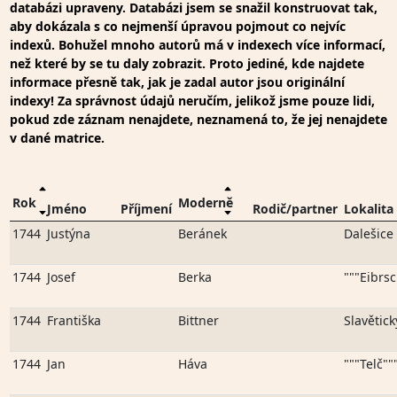
databázi upraveny. Databázi jsem se snažil konstruovat tak,
aby dokázala s co nejmenší úpravou pojmout co nejvíc
indexů. Bohužel mnoho autorů má v indexech více informací,
než které by se tu daly zobrazit. Proto jediné, kde najdete
informace přesně tak, jak je zadal autor jsou originální
indexy! Za správnost údajů neručím, jelikož jsme pouze lidi,
pokud zde záznam nenajdete, neznamená to, že jej nenajdete
v dané matrice.
Rok
Moderně
Jméno
Příjmení
Rodič/partner
Lokalita
1744
Justýna
Beránek
Dalešice
1744
Josef
Berka
"""Eibrsc
1744
Františka
Bittner
Slavětic
1744
Jan
Háva
"""Telč""