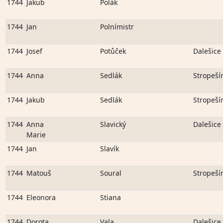
1744
Jakub
Polák
1744
Jan
Polnímistr
1744
Josef
Potůček
Dalešice
1744
Anna
Sedlák
Stropeší
1744
Jakub
Sedlák
Stropeší
1744
Anna
Slavický
Dalešice
Marie
1744
Jan
Slavík
1744
Matouš
Soural
Stropeší
1744
Eleonora
Stiana
1744
Dorota
Vala
Dalešice