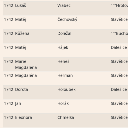
1742
Lukáš
Vrabec
"""Hrotov
1742
Matěj
Čechovský
Slavětice
1742
Růžena
Doležal
"""Bucho
1742
Matěj
Hájek
Dalešice
1742
Marie
Heneš
Slavětice
Magdalena
1742
Magdaléna
Heřman
Slavětice
1742
Dorota
Holoubek
Dalešice
1742
Jan
Horák
Slavětice
1742
Eleonora
Chmelka
Slavětice