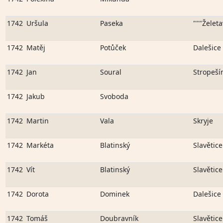
1742
Uršula
Paseka
"""Želeta
1742
Matěj
Potůček
Dalešice
1742
Jan
Soural
Stropeší
1742
Jakub
Svoboda
1742
Martin
Vala
Skryje
1742
Markéta
Blatinský
Slavětice
1742
Vít
Blatinský
Slavětice
1742
Dorota
Dominek
Dalešice
1742
Tomáš
Doubravník
Slavětice