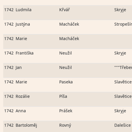
1742
Ludmila
Křvář
Skryje
1742
Justýna
Macháček
Stropeší
1742
Marie
Macháček
1742
Františka
Neužil
Skryje
1742
Jan
Neužil
"""Třebe
1742
Marie
Paseka
Slavětice
1742
Rozálie
Píša
Slavětice
1742
Anna
Prášek
Skryje
1742
Bartoloměj
Rovný
Dalešice