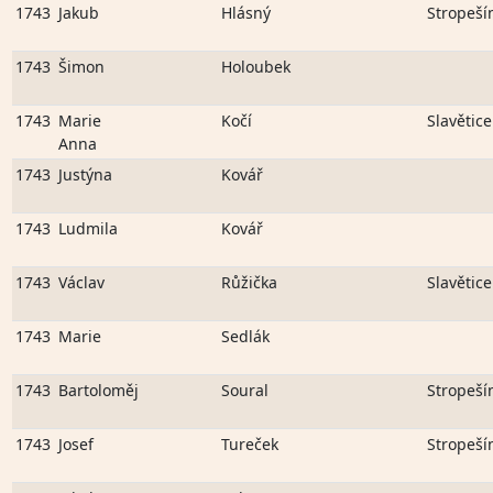
1743
Jakub
Hlásný
Stropeší
1743
Šimon
Holoubek
1743
Marie
Kočí
Slavětice
Anna
1743
Justýna
Kovář
1743
Ludmila
Kovář
1743
Václav
Růžička
Slavětice
1743
Marie
Sedlák
1743
Bartoloměj
Soural
Stropeší
1743
Josef
Tureček
Stropeší