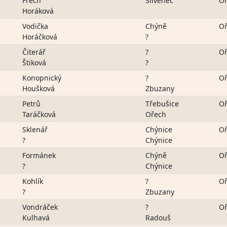
Frech
Slivenec
Oř
Horáková
Vodička
Chýně
Oř
Horáčková
?
Čiterář
?
Oř
Štiková
?
Konopnický
?
Oř
Houšková
Zbuzany
Petrů
Třebušice
Oř
Taráčková
Ořech
Sklenář
Chýnice
Oř
?
Chýnice
Formánek
Chýně
Oř
?
Chýnice
Kohlík
?
Oř
?
Zbuzany
Vondráček
?
Oř
Kulhavá
Radouš