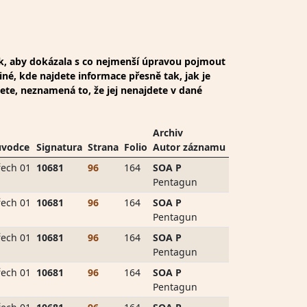
ak, aby dokázala s co nejmenší úpravou pojmout
iné, kde najdete informace přesně tak, jak je
dete, neznamená to, že jej nenajdete v dané
Archiv
ůvodce
Signatura
Strana
Folio
Autor záznamu
ech 01
10681
96
164
SOA P
Pentagun
ech 01
10681
96
164
SOA P
Pentagun
ech 01
10681
96
164
SOA P
Pentagun
ech 01
10681
96
164
SOA P
Pentagun