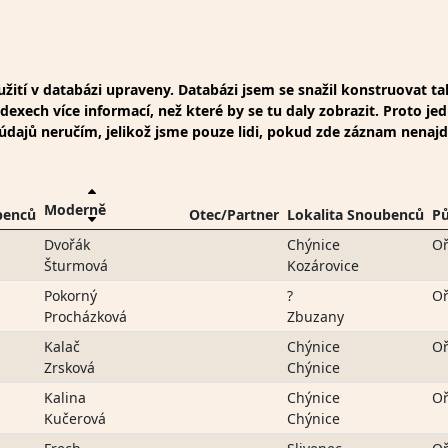
ití v databázi upraveny. Databázi jsem se snažil konstruovat t
xech více informací, než které by se tu daly zobrazit. Proto jed
t údajů neručím, jelikož jsme pouze lidi, pokud zde záznam nenaj
Moderně
benců
Otec/Partner
Lokalita Snoubenců
P
Dvořák
Chýnice
Oř
Šturmová
Kozárovice
Pokorný
?
Oř
Procházková
Zbuzany
Kalač
Chýnice
Oř
Zrsková
Chýnice
Kalina
Chýnice
Oř
Kučerová
Chýnice