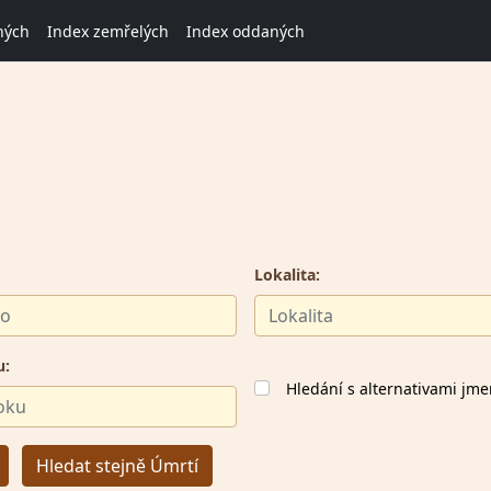
ných
Index zemřelých
Index oddaných
Lokalita:
u:
Hledání s alternativami jm
Hledat stejně Úmrtí