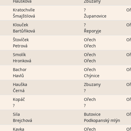
Haušková
Zbuzany
Kratochvíle
?
Oř
Šmajštilová
Županovice
Klouček
?
Oř
Bartůňková
Řeporyje
Štovíček
Ořech
Oř
Petrová
Ořech
Smolík
Ořech
Oř
Hronková
Ořech
Bachor
Ořech
Oř
Havlů
Chýnice
Hauška
Zbuzany
Oř
Černá
?
Kopáč
Ořech
Oř
?
?
Sila
Butovice
Oř
Brejchová
Podkopanský mlýn
Kavka
Ořech
Oř