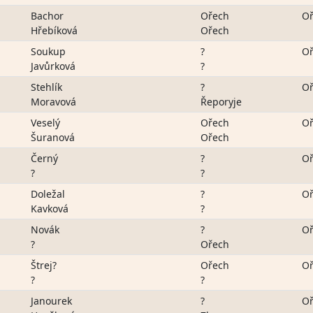
Bachor
Ořech
Oř
Hřebíková
Ořech
Soukup
?
Oř
Javůrková
?
Stehlík
?
Oř
Moravová
Řeporyje
Veselý
Ořech
Oř
Šuranová
Ořech
Černý
?
Oř
?
?
Doležal
?
Oř
Kavková
?
Novák
?
Oř
?
Ořech
Štrej?
Ořech
Oř
?
?
Janourek
?
Oř