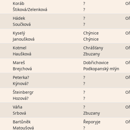
Koráb
?
Oř
Štiková/Zelenková
?
Hádek
?
Oř
Součková
?
Kyselý
Chýnice
Oř
Janoušková
Chýnice
Kotmel
Chrášťany
Oř
Haušková
Zbuzany
Mareš
Dobřichovice
Oř
Brejchová
Podkopanský mlýn
Peterka?
?
Oř
Kýnová?
?
Šteinbergr
?
Oř
Hozová?
?
Váňa
?
Oř
Srbová
Zbuzany
Bartůněk
Řeporyje
Oř
Matoušová
?