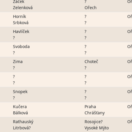
Žáček
?
Oř
Zelenková
Ořech
Horník
?
Oř
Srbková
?
Havlíček
?
Oř
?
?
Svoboda
?
Oř
?
?
Zima
Choteč
Oř
?
?
?
?
Oř
?
?
Snopek
?
Oř
?
?
Kučera
Praha
Oř
Bálková
Chrášťany
Rathauský
Rosojice?
Oř
Litrbová?
Vysoké Mýto