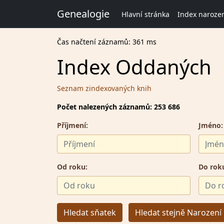
Genealogie
Hlavní stránka
Index naroze
Čas načtení záznamů: 361 ms
Index Oddaných
Seznam zindexovaných knih
Počet nalezených záznamů: 253 686
Příjmení:
Jméno:
Od roku:
Do rok
Hledat sňatek
Hledat stejně Narození