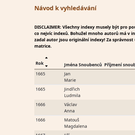
Návod k vyhledávání
DISCLAIMER: Všechny indexy musely být pro použ
co nejvíc indexů. Bohužel mnoho autorů má v inde
zadal autor jsou originální indexy! Za správnos
matrice.
Rok
Jména Snoubenců
Příjmení snou
1665
Jan
Marie
1665
Jindřich
Ludmila
1666
Václav
Anna
1666
Matouš
Magdalena