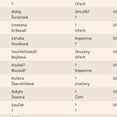
?
Ořech
Malej
Zmrzlík?
Oř
Šuranová
?
Smetana
?
Oř
Kršková?
Ořech
Záruba
Kopanina
Oř
Nováková
?
Souček/Dolejší
Zbuzany
Oř
Bejlková
Ořech
Koukal?
?
Oř
Buzová?
Kopanina
Kučera
?
Oř
Škarohlídová
Jinočany
Rokyto
?
Oř
Šťastná
Čím?
Souček
?
Oř
?
?