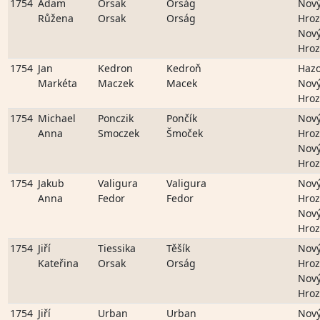
1754
Adam
Orsak
Orság
Nov
Růžena
Orsak
Orság
Hro
Nov
Hro
1754
Jan
Kedron
Kedroň
Hazo
Markéta
Maczek
Macek
Nov
Hro
1754
Michael
Ponczik
Pončík
Nov
Anna
Smoczek
Šmoček
Hro
Nov
Hro
1754
Jakub
Valigura
Valigura
Nov
Anna
Fedor
Fedor
Hro
Nov
Hro
1754
Jiří
Tiessika
Těšík
Nov
Kateřina
Orsak
Orság
Hro
Nov
Hro
1754
Jiří
Urban
Urban
Nov