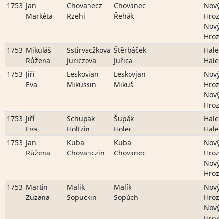
1753
Jan
Chovanecz
Chovanec
Nov
Markéta
Rzehi
Řehák
Hro
Nov
Hro
1753
Mikuláš
Sstirvacžkova
Štěrbáček
Hale
Růžena
Juriczova
Juřica
Hale
1753
Jiří
Leskovian
Leskovjan
Nov
Eva
Mikussin
Mikuš
Hro
Nov
Hro
1753
Jiří
Schupak
Šupák
Hale
Eva
Holtzin
Holec
Hale
1753
Jan
Kuba
Kuba
Nov
Růžena
Chovanczin
Chovanec
Hro
Nov
Hro
1753
Martin
Malik
Malík
Nov
Zuzana
Sopuckin
Sopúch
Hro
Nov
Hro