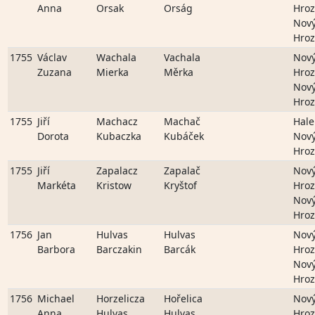
Anna
Orsak
Orság
Hro
Nov
Hro
1755
Václav
Wachala
Vachala
Nov
Zuzana
Mierka
Měrka
Hro
Nov
Hro
1755
Jiří
Machacz
Machač
Hale
Dorota
Kubaczka
Kubáček
Nov
Hro
1755
Jiří
Zapalacz
Zapalač
Nov
Markéta
Kristow
Kryštof
Hro
Nov
Hro
1756
Jan
Hulvas
Hulvas
Nov
Barbora
Barczakin
Barcák
Hro
Nov
Hro
1756
Michael
Horzelicza
Hořelica
Nov
Anna
Hulvas
Hulvas
Hro