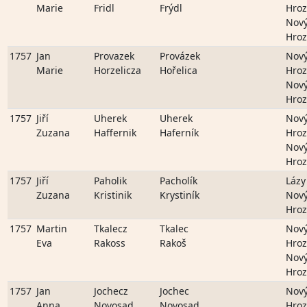
Marie
Fridl
Frýdl
Hro
Nov
Hro
1757
Jan
Provazek
Provázek
Nov
Marie
Horzelicza
Hořelica
Hro
Nov
Hro
1757
Jiří
Uherek
Uherek
Nov
Zuzana
Haffernik
Haferník
Hro
Nov
Hro
1757
Jiří
Paholik
Pacholík
Lázy
Zuzana
Kristinik
Krystiník
Nov
Hro
1757
Martin
Tkalecz
Tkalec
Nov
Eva
Rakoss
Rakoš
Hro
Nov
Hro
1757
Jan
Jochecz
Jochec
Nov
Anna
Novosad
Novosad
Hro