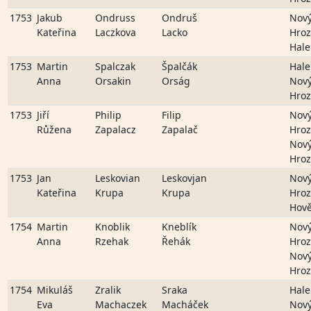
1753
Jakub
Ondruss
Ondruš
Nov
Kateřina
Laczkova
Lacko
Hro
Hale
1753
Martin
Spalczak
Špalčák
Hale
Anna
Orsakin
Orság
Nov
Hro
1753
Jiří
Philip
Filip
Nov
Růžena
Zapalacz
Zapalač
Hro
Nov
Hro
1753
Jan
Leskovian
Leskovjan
Nov
Kateřina
Krupa
Krupa
Hro
Hově
1754
Martin
Knoblik
Kneblík
Nov
Anna
Rzehak
Řehák
Hro
Nov
Hro
1754
Mikuláš
Zralik
Sraka
Hale
Eva
Machaczek
Macháček
Nov