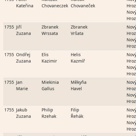
Kateřina
Chovaneczek
Chovaneček
Hro
Nov
Hro
1755
Jiří
Zbranek
Zbranek
Nov
Zuzana
Wrssata
Vršata
Hro
Nov
Hro
1755
Ondřej
Elis
Helis
Nov
Zuzana
Kazimir
Kazmíř
Hro
Nov
Hro
1755
Jan
Miekinia
Měkyňa
Nov
Marie
Gallus
Havel
Hro
Nov
Hro
1755
Jakub
Philip
Filip
Nov
Zuzana
Rzehak
Řehák
Hro
Nov
Hro