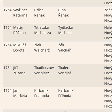
Hro
1754
Vavřinec
Cziha
Ciha
Zdě
Kateřina
Rehak
Řehák
Nov
Hro
1754
Matěj
Titlacžka
Tydlačka
Hale
Růžena
Michalcza
Michalec
Nov
Hro
1754
Mikuláš
Ziak
Žák
Nov
Dorota
Walcharž
Valchař
Hro
Nov
Hro
1754
Jiří
Tkadleczuw
Tkalec
Nov
Zuzana
Venglarz
Venglář
Hro
Nov
Hro
1754
Jan
Kirbanik
Karbaník
Nov
Markéta
Przihoda
Příhoda
Hro
Nov
Hro