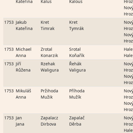
Kateřina
Kalus
Kalous
Hro
Nov
Hro
1753
Jakub
Kret
Kret
Nov
Kateřina
Timrak
Tymrák
Hro
Nov
Hro
1753
Michael
Zrotal
Srotal
Hale
Anna
Konarzik
Koňařík
Hale
1753
Jiří
Rzehak
Řehák
Nov
Růžena
Waligura
Valigura
Hro
Nov
Hro
1753
Mikuláš
Pržihoda
Příhoda
Nov
Anna
Mužik
Mužík
Hro
Nov
Hro
1753
Jan
Zapalacz
Zapalač
Nov
Jana
Dirbova
Děrba
Hro
Hale