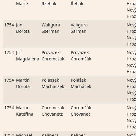
Marie
Rzehak
Řehák
Hro
Nov
Hro
1754
Jan
Waligura
Valigura
Nov
Dorota
Sserman
Šarman
Hro
Nov
Hro
1754
Jiří
Provazek
Provázek
Nov
Magdalena
Chromczak
Chromčák
Hro
Nov
Hro
1754
Martin
Polassek
Polášek
Nov
Dorota
Machaczek
Macháček
Hro
Nov
Hro
1754
Martin
Chromczak
Chromčák
Nov
Kateřina
Chovanetz
Chovanec
Hro
Nov
Hro
1754
Michael
Kalinecz
Kalinec
Nov