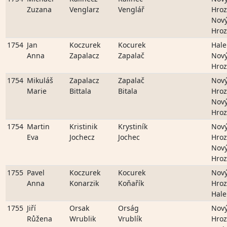
Zuzana
Venglarz
Venglář
Hro
Nov
Hro
1754
Jan
Koczurek
Kocurek
Hale
Anna
Zapalacz
Zapalač
Nov
Hro
1754
Mikuláš
Zapalacz
Zapalač
Nov
Marie
Bittala
Bitala
Hro
Nov
Hro
1754
Martin
Kristinik
Krystiník
Nov
Eva
Jochecz
Jochec
Hro
Nov
Hro
1755
Pavel
Koczurek
Kocurek
Nov
Anna
Konarzik
Koňařík
Hro
Hale
1755
Jiří
Orsak
Orság
Nov
Růžena
Wrublik
Vrublík
Hro