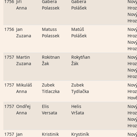
1756
Jiří
Gabera
Gabera
Nov
Anna
Polassek
Polášek
Hro
Nov
Hro
1756
Jan
Matuss
Matúš
Nov
Zuzana
Polassek
Polášek
Hro
Nov
Hro
1757
Martin
Rokitnan
Rokytňan
Nov
Zuzana
Žak
Žák
Hro
Nov
Hro
1757
Mikuláš
Zubek
Zubek
Nov
Anna
Titlaczka
Tydlačka
Hro
Hově
1757
Ondřej
Elis
Helis
Nov
Anna
Versata
Vršata
Hro
Nov
Hro
1757
Jan
Kristinik
Krystiník
Nov