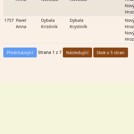
Nov
Hro
1757
Pavel
Dybala
Dybala
Nov
Anna
Kristinik
Krystiník
Hro
Nov
Hro
Strana 1 z 7
Předcházející
Následující
Skok o 5 stran