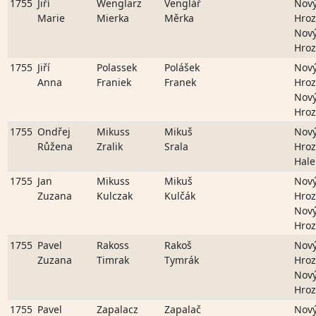
1755
Jiří
Wenglarz
Venglář
Nov
Marie
Mierka
Měrka
Hro
Nov
Hro
1755
Jiří
Polassek
Polášek
Nov
Anna
Franiek
Franek
Hro
Nov
Hro
1755
Ondřej
Mikuss
Mikuš
Nov
Růžena
Zralik
Srala
Hro
Hale
1755
Jan
Mikuss
Mikuš
Nov
Zuzana
Kulczak
Kulčák
Hro
Nov
Hro
1755
Pavel
Rakoss
Rakoš
Nov
Zuzana
Timrak
Tymrák
Hro
Nov
Hro
1755
Pavel
Zapalacz
Zapalač
Nov