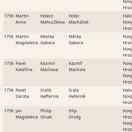
Nov
Hro
1756
Martin
Holecz
Holec
Hale
Anna
Mahucžkova
Macháček
Nov
Hro
1756
Martin
Mierka
Měrka
Nov
Magdalena
Gabera
Gabera
Hro
Nov
Hro
1756
Pavel
Kazimir
Kazmíř
Nov
Kateřina
Machava
Machala
Hro
Nov
Hro
1756
Pavel
Sralik
Srala
Hale
Dorota
Haffernik
Haferník
Nov
Hro
1756
Jan
Philip
Filip
Nov
Magdalena
Orsak
Orság
Hro
Nov
Hro