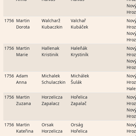
Nov
Hro
1756
Martin
Walcharž
Valchař
Nov
Dorota
Kubaczkin
Kubáček
Hro
Nov
Hro
1756
Martin
Hallenak
Haleňák
Nov
Marie
Kristinik
Krystiník
Hro
Nov
Hro
1756
Adam
Michalek
Michálek
Nov
Anna
Schulaczkin
Šulák
Hro
Hale
1756
Martin
Horzelicza
Hořelica
Nov
Zuzana
Zapalacz
Zapalač
Hro
Nov
Hro
1756
Martin
Orsak
Orság
Nov
Kateřina
Horzelicza
Hořelica
Hro