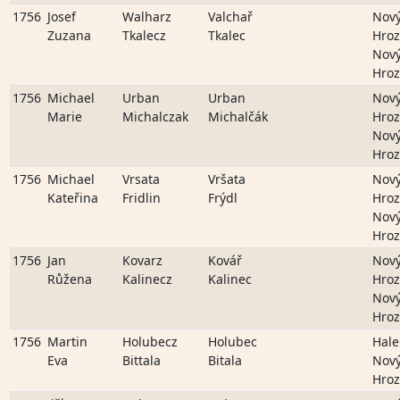
1756
Josef
Walharz
Valchař
Nov
Zuzana
Tkalecz
Tkalec
Hro
Nov
Hro
1756
Michael
Urban
Urban
Nov
Marie
Michalczak
Michalčák
Hro
Nov
Hro
1756
Michael
Vrsata
Vršata
Nov
Kateřina
Fridlin
Frýdl
Hro
Nov
Hro
1756
Jan
Kovarz
Kovář
Nov
Růžena
Kalinecz
Kalinec
Hro
Nov
Hro
1756
Martin
Holubecz
Holubec
Hale
Eva
Bittala
Bitala
Nov
Hro