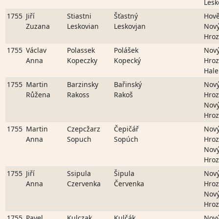
Lesk
1755
Jiří
Stiastni
Šťastný
Hově
Zuzana
Leskovian
Leskovjan
Nov
Hro
1755
Václav
Polassek
Polášek
Nov
Anna
Kopeczky
Kopecký
Hro
Hale
1755
Martin
Barzinsky
Bařinský
Nov
Růžena
Rakoss
Rakoš
Hro
Nov
Hro
1755
Martin
Czepcžarz
Čepičář
Nov
Anna
Sopuch
Sopúch
Hro
Nov
Hro
1755
Jiří
Ssipula
Šipula
Nov
Anna
Czervenka
Červenka
Hro
Nov
Hro
1755
Pavel
Kulczak
Kulčák
Nov