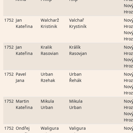
Nov
Hro
1752
Jan
Walcharž
Valchař
Nov
Kateřina
Kristinik
Krystiník
Hro
Nov
Hro
1752
Jan
Kralik
Králík
Nov
Kateřina
Rasovian
Rasovjan
Hro
Nov
Hro
1752
Pavel
Urban
Urban
Nov
Jana
Rzehak
Řehák
Hro
Nov
Hro
1752
Martin
Mikula
Mikula
Nov
Kateřina
Urban
Urban
Hro
Nov
Hro
1752
Ondřej
Waligura
Valigura
Nov