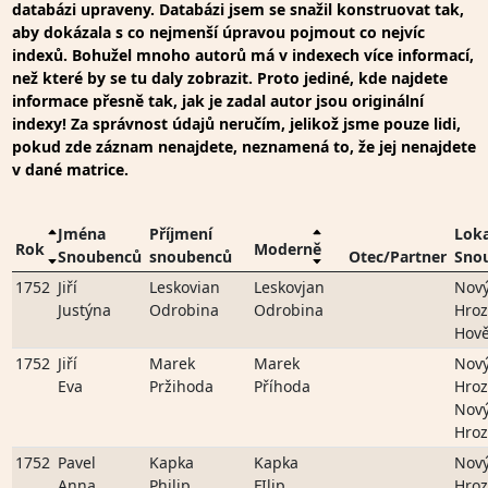
databázi upraveny. Databázi jsem se snažil konstruovat tak,
aby dokázala s co nejmenší úpravou pojmout co nejvíc
indexů. Bohužel mnoho autorů má v indexech více informací,
než které by se tu daly zobrazit. Proto jediné, kde najdete
informace přesně tak, jak je zadal autor jsou originální
indexy! Za správnost údajů neručím, jelikož jsme pouze lidi,
pokud zde záznam nenajdete, neznamená to, že jej nenajdete
v dané matrice.
Jména
Příjmení
Loka
Rok
Moderně
Snoubenců
snoubenců
Otec/Partner
Sno
1752
Jiří
Leskovian
Leskovjan
Nov
Justýna
Odrobina
Odrobina
Hro
Hově
1752
Jiří
Marek
Marek
Nov
Eva
Pržihoda
Příhoda
Hro
Nov
Hro
1752
Pavel
Kapka
Kapka
Nov
Anna
Philip
FIlip
Hro