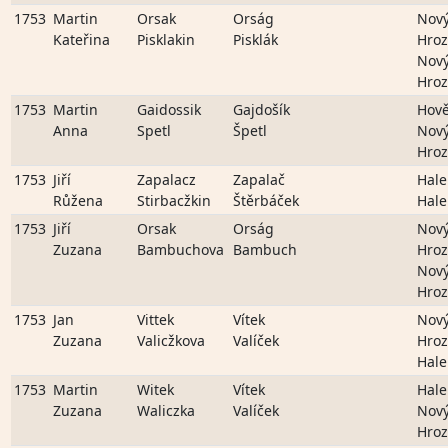
1753
Martin
Orsak
Orság
Nov
Kateřina
Pisklakin
Pisklák
Hro
Nov
Hro
1753
Martin
Gaidossik
Gajdošík
Hově
Anna
Spetl
Špetl
Nov
Hro
1753
Jiří
Zapalacz
Zapalač
Hale
Růžena
Stirbacžkin
Štěrbáček
Hale
1753
Jiří
Orsak
Orság
Nov
Zuzana
Bambuchova
Bambuch
Hro
Nov
Hro
1753
Jan
Vittek
Vítek
Nov
Zuzana
Valicžkova
Valíček
Hro
Hale
1753
Martin
Witek
Vítek
Hale
Zuzana
Waliczka
Valíček
Nov
Hro