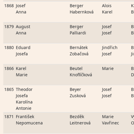
1868
Josef
Berger
Alois
K
Anna
Habernková
Karel
B
1879
August
Berger
Josef
B
Anna
Palliardi
Josef
B
1880
Eduard
Bernátek
Jindřich
B
Josefa
Zobačová
Josef
J
1866
Karel
Beutel
Marie
B
Marie
Knoflíčková
D
1865
Theodor
Beyer
Josef
B
Josefa
Zusková
Josef
B
Karolína
Antonie
1871
František
Bezděk
Marie
V
Nepomucena
Leitnerová
Vavřinec
O