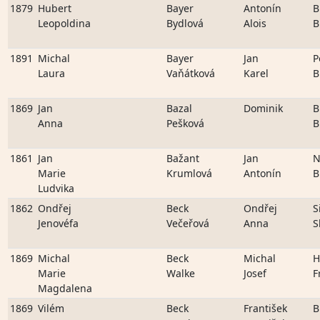
1879
Hubert
Bayer
Antonín
B
Leopoldina
Bydlová
Alois
B
1891
Michal
Bayer
Jan
P
Laura
Vaňátková
Karel
B
1869
Jan
Bazal
Dominik
B
Anna
Pešková
B
1861
Jan
Bažant
Jan
N
Marie
Krumlová
Antonín
B
Ludvika
1862
Ondřej
Beck
Ondřej
S
Jenovéfa
Večeřová
Anna
S
1869
Michal
Beck
Michal
H
Marie
Walke
Josef
F
Magdalena
1869
Vilém
Beck
František
B