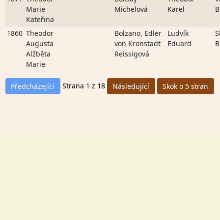
Marie
Michelová
Karel
B
Kateřina
1860
Theodor
Bolzano, Edler
Ludvík
S
Augusta
von Kronstadt
Eduard
B
Alžběta
Reissigová
Marie
Strana 1 z 18
Předcházející
Následující
Skok o 5 stran