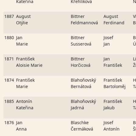
Kateřina
Křehlíková
N
1887
August
Bittner
August
V
Otýlie
Feldmannová
Ferdinand
B
1880
Jan
Bittner
Josef
B
Marie
Susserová
Jan
Ú
1871
František
Bittner
Jan
L
Aloisie Marie
Horčicová
František
Ž
1874
František
Blahoňovský
František
H
Marie
Bernátová
Bartoloměj
T
1885
Antonín
Blahoňovský
František
H
Kateřina
Jadrná
Jakub
T
1876
Jan
Blaschke
Josef
B
Anna
Čermáková
Antonín
Š