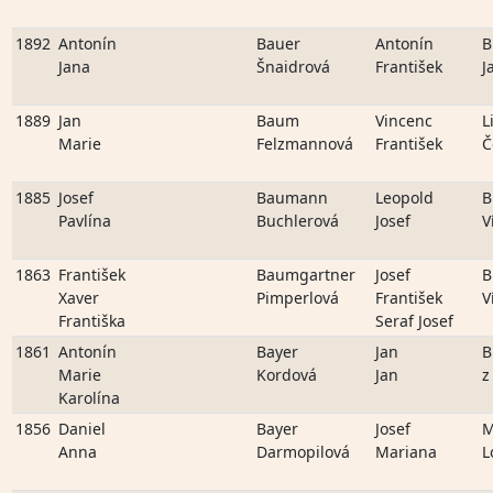
1892
Antonín
Bauer
Antonín
B
Jana
Šnaidrová
František
J
1889
Jan
Baum
Vincenc
L
Marie
Felzmannová
František
Č
1885
Josef
Baumann
Leopold
B
Pavlína
Buchlerová
Josef
V
1863
František
Baumgartner
Josef
B
Xaver
Pimperlová
František
V
Františka
Seraf Josef
1861
Antonín
Bayer
Jan
B
Marie
Kordová
Jan
z
Karolína
1856
Daniel
Bayer
Josef
M
Anna
Darmopilová
Mariana
L