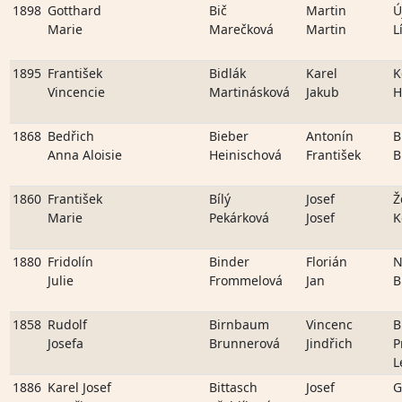
1898
Gotthard
Bič
Martin
Ú
Marie
Marečková
Martin
L
1895
František
Bidlák
Karel
K
Vincencie
Martinásková
Jakub
H
1868
Bedřich
Bieber
Antonín
B
Anna Aloisie
Heinischová
František
B
1860
František
Bílý
Josef
Ž
Marie
Pekárková
Josef
K
1880
Fridolín
Binder
Florián
N
Julie
Frommelová
Jan
B
1858
Rudolf
Birnbaum
Vincenc
B
Josefa
Brunnerová
Jindřich
P
L
1886
Karel Josef
Bittasch
Josef
G