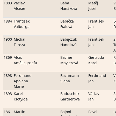
1883
Václav
Baba
Matěj
V
Aloisie
Hanáková
Josef
B
1884
František
Babička
František
L
Valburga
Fialová
Jan
D
1900
Michal
Babijczuk
František
S
Tereza
Handlová
Jan
T
A
1869
Alois
Bacher
Gertruda
R
Amálie Josefa
Maylerová
Karel
B
1898
Ferdinand
Bachmann
Ferdinand
V
Apolena
Slaná
Jan
K
Marie
1893
Karel
Baduschek
Václav
S
Klotylda
Gartnerová
Jan
B
1861
Martin
Bajoni
Pavel
L