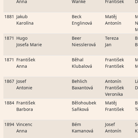
Anna
Wanke
František
D
1881
Jakub
Beck
Matěj
M
Karolína
Englinová
Antonín
N
M
1871
Hugo
Beer
Tereza
B
Josefa Marie
Niesslerová
Jan
B
1871
František
Běhal
František
M
Anna
Klubalová
František
M
1867
Josef
Behlich
Antonín
L
Antonie
Baxantová
František
D
Veronika
1884
František
Bělohoubek
Matěj
B
Barbora
Saňková
František
T
1894
Vincenc
Bém
Josef
S
Anna
Kamanová
Antonín
K