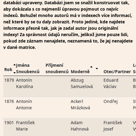
databázi upraveny. Databázi jsem se snažil konstruovat tak,
aby dokázala s co nejmenší úpravou pojmout co nejvíc
indexů. Bohužel mnoho autorů má v indexech více informací,
než které by se tu daly zobrazit. Proto jediné, kde najdete
informace přesně tak, jak je zadal autor jsou originální
indexy! Za správnost údajů neručím, jelikož jsme pouze lidi,
pokud zde záznam nenajdete, neznamená to, že jej nenajdete
v dané matrice.
Jména
Příjmení
L
Rok
Snoubenců
snoubenců
Moderně
Otec/Partner
S
1879
Antonín
Abzug
Eduard
B
Karolína
Samuelová
Václav
B
1876
Antonín
Ackerl
Ondřej
S
Antonie
Mrázková
P
1901
František
Adam
František
V
Marie
Hahnová
Josef
V