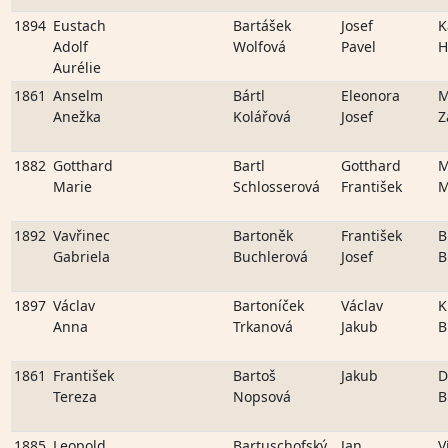
1894
Eustach
Bartášek
Josef
K
Adolf
Wolfová
Pavel
H
Aurélie
1861
Anselm
Bártl
Eleonora
M
Anežka
Kolářová
Josef
Z
1882
Gotthard
Bartl
Gotthard
M
Marie
Schlosserová
František
M
1892
Vavřinec
Bartoněk
František
B
Gabriela
Buchlerová
Josef
B
1897
Václav
Bartoníček
Václav
K
Anna
Trkanová
Jakub
B
1861
František
Bartoš
Jakub
D
Tereza
Nopsová
B
1885
Leopold
Bartuschofský
Jan
V