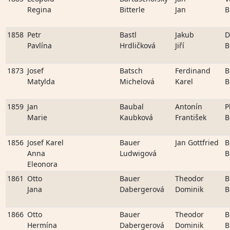
Regina
Bitterle
Jan
B
1858
Petr
Bastl
Jakub
D
Pavlína
Hrdličková
Jiří
B
1873
Josef
Batsch
Ferdinand
B
Matylda
Michelová
Karel
B
1859
Jan
Baubal
Antonín
P
Marie
Kaubková
František
B
1856
Josef Karel
Bauer
Jan Gottfried
B
Anna
Ludwigová
B
Eleonora
1861
Otto
Bauer
Theodor
B
Jana
Dabergerová
Dominik
B
1866
Otto
Bauer
Theodor
B
Hermína
Dabergerová
Dominik
B