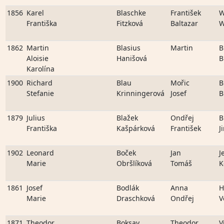
1856
Karel
Blaschke
František
W
Františka
Fitzková
Baltazar
W
1862
Martin
Blasius
Martin
B
Aloisie
Hanišová
B
Karolína
1900
Richard
Blau
Mořic
B
Stefanie
Krinningerová
Josef
B
1879
Julius
Blažek
Ondřej
B
Františka
Kašpárková
František
J
1902
Leonard
Boček
Jan
J
Marie
Obršlíková
Tomáš
K
1861
Josef
Bodlák
Anna
H
Marie
Draschková
Ondřej
V
1871
Theodor
Boksay
Theodor
V