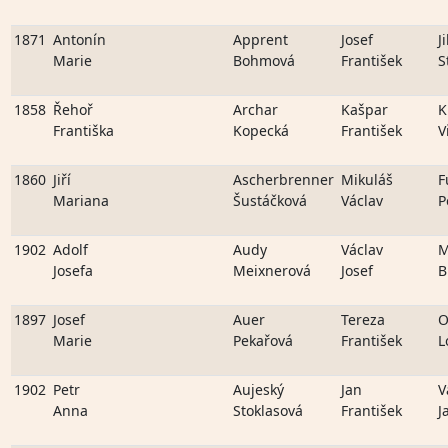
1871
Antonín
Apprent
Josef
J
Marie
Bohmová
František
S
1858
Řehoř
Archar
Kašpar
K
Františka
Kopecká
František
V
1860
Jiří
Ascherbrenner
Mikuláš
F
Mariana
Šustáčková
Václav
P
1902
Adolf
Audy
Václav
M
Josefa
Meixnerová
Josef
B
1897
Josef
Auer
Tereza
O
Marie
Pekařová
František
L
1902
Petr
Aujeský
Jan
V
Anna
Stoklasová
František
J