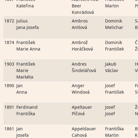
Kateřina
Beer
Martin
P
Konrádová
1872
Julius
Ambros
Dominik
S
Jana Josefa
Antlová
Melichar
B
1874
František
Ambrož
Dominik
Č
Marie Anna
Horáčková
František
Ž
1903
František
Andres
Jakub
H
Marie
Šindelářová
Václav
V
Markéta
1890
Jan
Anger
Josef
F
Anna
Windová
František
S
1891
Ferdinand
Apeltauer
Josef
Ž
Františka
Píčová
Josef
N
1861
Jan
Appeldauer
Františka
B
Josefa
Cahová
Martin
K