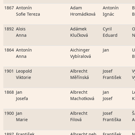
1867
Antonín
Adam
Antonín
B
Sofie Tereza
Hromádková
Ignác
B
1892
Alois
Adámek
Cyril
O
Anna
Klučková
Eduard
N
1864
Antonín
Aichinger
Jan
U
Anna
Vybíralová
B
1901
Leopold
Albrecht
Josef
V
Viktorie
Měřínská
František
V
1868
Jan
Albrecht
Jan
L
Josefa
Machotková
Josef
K
1900
Jan
Albrecht
Josef
Š
Marie
Filová
Františka
A
1897
František
Albrecht neb
František
M