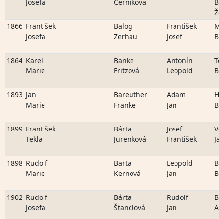
Josefa
Černíková
B
Ž
1866
František
Balog
František
M
Josefa
Zerhau
Josef
B
1864
Karel
Banke
Antonín
T
Marie
Fritzová
Leopold
B
1893
Jan
Bareuther
Adam
H
Marie
Franke
Jan
B
1899
František
Bárta
Josef
V
Tekla
Jurenková
František
J
1898
Rudolf
Barta
Leopold
B
Marie
Kernová
Jan
B
1902
Rudolf
Bárta
Rudolf
B
Josefa
Štanclová
Jan
A