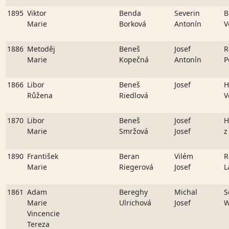
1895
Viktor
Benda
Severin
B
Marie
Borková
Antonín
V
1886
Metoděj
Beneš
Josef
R
Marie
Kopečná
Antonín
P
1866
Libor
Beneš
Josef
H
Růžena
Riedlová
V
1870
Libor
Beneš
Josef
H
Marie
Smržová
Josef
z
1890
František
Beran
Vilém
R
Marie
Riegerová
Josef
L
1861
Adam
Bereghy
Michal
S
Marie
Ulrichová
Josef
W
Vincencie
Tereza