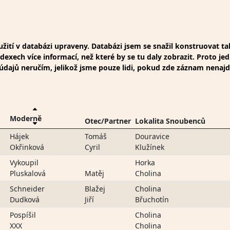
ití v databázi upraveny. Databázi jsem se snažil konstruovat t
xech více informací, než které by se tu daly zobrazit. Proto jed
t údajů neručím, jelikož jsme pouze lidi, pokud zde záznam nenaj
Moderně
Otec/Partner
Lokalita Snoubenců
Hájek
Tomáš
Douravice
Okřinková
Cyril
Klužínek
Vykoupil
Horka
Pluskalová
Matěj
Cholina
Schneider
Blažej
Cholina
Dudková
Jiří
Břuchotín
Pospíšil
Cholina
XXX
Cholina