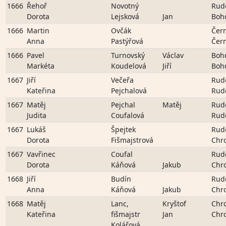
1666
Řehoř
Novotný
Rud
Dorota
Lejsková
Jan
Boh
1666
Martin
Ovčák
Čer
Anna
Pastýřová
Čer
1666
Pavel
Turnovský
Václav
Boh
Markéta
Koudelová
Jiří
Boh
1667
Jiří
Večeřa
Rud
Kateřina
Pejchalová
Rud
1667
Matěj
Pejchal
Matěj
Rud
Judita
Coufalová
Rud
1667
Lukáš
Špejtek
Rud
Dorota
Fišmajstrová
Chr
1667
Vavřinec
Coufal
Rud
Dorota
Káňová
Jakub
Chr
1668
Jiří
Budín
Rud
Anna
Káňová
Jakub
Chr
1668
Matěj
Lanc,
Kryštof
Chr
Kateřina
fišmajstr
Jan
Chr
Kolářová