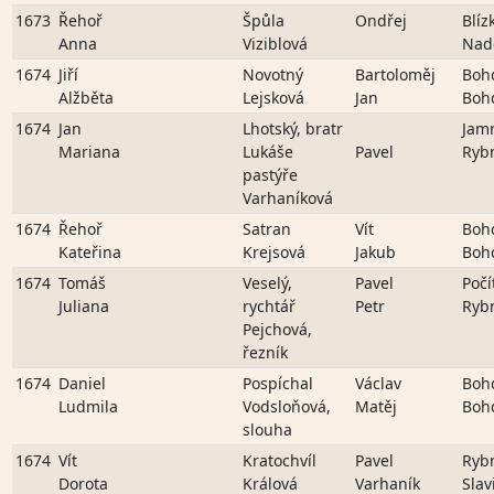
1673
Řehoř
Špůla
Ondřej
Blíz
Anna
Viziblová
Nad
1674
Jiří
Novotný
Bartoloměj
Boh
Alžběta
Lejsková
Jan
Boh
1674
Jan
Lhotský, bratr
Jam
Mariana
Lukáše
Pavel
Ryb
pastýře
Varhaníková
1674
Řehoř
Satran
Vít
Boh
Kateřina
Krejsová
Jakub
Boh
1674
Tomáš
Veselý,
Pavel
Počí
Juliana
rychtář
Petr
Ryb
Pejchová,
řezník
1674
Daniel
Pospíchal
Václav
Boh
Ludmila
Vodsloňová,
Matěj
Boh
slouha
1674
Vít
Kratochvíl
Pavel
Ryb
Dorota
Králová
Varhaník
Slav