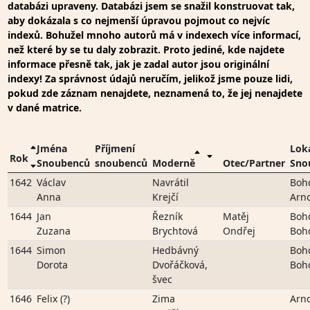
databázi upraveny. Databázi jsem se snažil konstruovat tak,
aby dokázala s co nejmenší úpravou pojmout co nejvíc
indexů. Bohužel mnoho autorů má v indexech více informací,
než které by se tu daly zobrazit. Proto jediné, kde najdete
informace přesně tak, jak je zadal autor jsou originální
indexy! Za správnost údajů neručím, jelikož jsme pouze lidi,
pokud zde záznam nenajdete, neznamená to, že jej nenajdete
v dané matrice.
Jména
Příjmení
Loka
Rok
Snoubenců
snoubenců
Moderně
Otec/Partner
Sno
1642
Václav
Navrátil
Boh
Anna
Krejčí
Arn
1644
Jan
Řezník
Matěj
Boh
Zuzana
Brychtová
Ondřej
Boh
1644
Simon
Hedbávný
Boh
Dorota
Dvořáčková,
Boh
švec
1646
Felix (?)
Zima
Arn