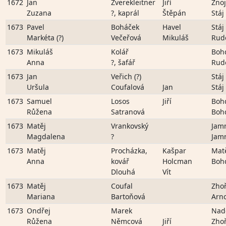
1672
Jan
Zverekleitner
Jiří
Zno
Zuzana
?, kaprál
Štěpán
Stáj
1673
Pavel
Boháček
Havel
Stáj
Markéta (?)
Večeřová
Mikuláš
Rud
1673
Mikuláš
Kolář
Boh
Anna
?, šafář
Rud
1673
Jan
Veřich (?)
Stáj
Uršula
Coufalová
Jan
Stáj
1673
Samuel
Losos
Jiří
Boh
Růžena
Satranová
Boh
1673
Matěj
Vrankovský
Jam
Magdalena
?
Jam
1673
Matěj
Procházka,
Kašpar
Mat
Anna
kovář
Holcman
Boh
Dlouhá
Vít
1673
Matěj
Coufal
Zho
Mariana
Bartoňová
Arn
1673
Ondřej
Marek
Nad
Růžena
Němcová
Jiří
Zho