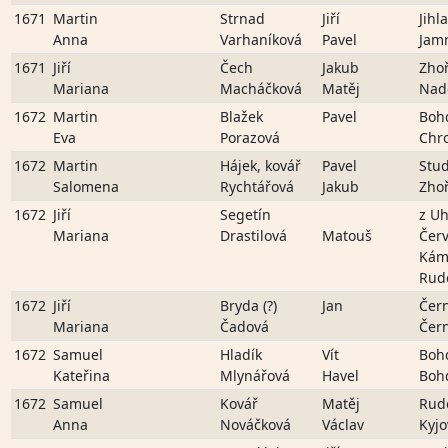
1671
Martin
Strnad
Jiří
Jihl
Anna
Varhaníková
Pavel
Jam
1671
Jiří
Čech
Jakub
Zho
Mariana
Macháčková
Matěj
Nad
1672
Martin
Blažek
Pavel
Boh
Eva
Porazová
Chr
1672
Martin
Hájek, kovář
Pavel
Stu
Salomena
Rychtářová
Jakub
Zho
1672
Jiří
Segetín
z Uh
Mariana
Drastilová
Matouš
Čer
Kám
Rud
1672
Jiří
Bryda (?)
Jan
Čer
Mariana
Čadová
Čer
1672
Samuel
Hladík
Vít
Boh
Kateřina
Mlynářová
Havel
Boh
1672
Samuel
Kovář
Matěj
Rud
Anna
Nováčková
Václav
Kyjo