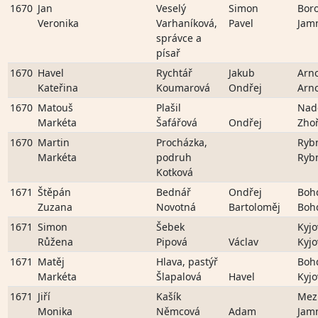
1670
Jan
Veselý
Simon
Bor
Veronika
Varhaníková,
Pavel
Jam
správce a
písař
1670
Havel
Rychtář
Jakub
Arn
Kateřina
Koumarová
Ondřej
Arn
1670
Matouš
Plašil
Nad
Markéta
Šafářová
Ondřej
Zho
1670
Martin
Procházka,
Ryb
Markéta
podruh
Ryb
Kotková
1671
Štěpán
Bednář
Ondřej
Boh
Zuzana
Novotná
Bartoloměj
Boh
1671
Simon
Šebek
Kyjo
Růžena
Pipová
Václav
Kyjo
1671
Matěj
Hlava, pastýř
Boh
Markéta
Šlapalová
Havel
Kyjo
1671
Jiří
Kašík
Mezi
Monika
Němcová
Adam
Jam