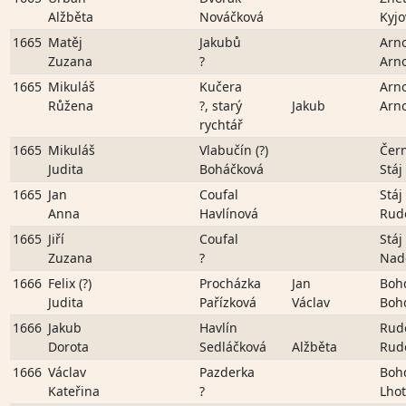
Alžběta
Nováčková
Kyjo
1665
Matěj
Jakubů
Arn
Zuzana
?
Arn
1665
Mikuláš
Kučera
Arn
Růžena
?, starý
Jakub
Arn
rychtář
1665
Mikuláš
Vlabučín (?)
Čer
Judita
Boháčková
Stáj
1665
Jan
Coufal
Stáj
Anna
Havlínová
Rud
1665
Jiří
Coufal
Stáj
Zuzana
?
Nad
1666
Felix (?)
Procházka
Jan
Boh
Judita
Pařízková
Václav
Boh
1666
Jakub
Havlín
Rud
Dorota
Sedláčková
Alžběta
Rud
1666
Václav
Pazderka
Boh
Kateřina
?
Lhot