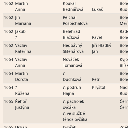
1662
Martin
Koukal
Boh
Anna
Bednářová
Lukáš
Rud
1662
Jiří
Pejchal
Boh
Mariana
Pospíchalová
Měř
1662
Jakub
Bělehrad
Rad
?
Blažková
Pavel
Boh
1662
Václav
Hedbávný
Jiří Hladký
Boh
Kateřina
Sklenářová
Jan
Boh
1664
Václav
Nováček
Kyjo
Anna
Tomanová
Blíz
1664
Martin
?
Boh
Dorota
Duchková
Petr
Boh
1664
?
?, podruh
Kryštof
Nad
Růžena
Hajná
Rud
1665
Řehoř
?, pacholek
Čer
Justýna
ovčáka
Čer
?, ve službě
téhož ovčáka
1665
Urban
Dvořák
Znět