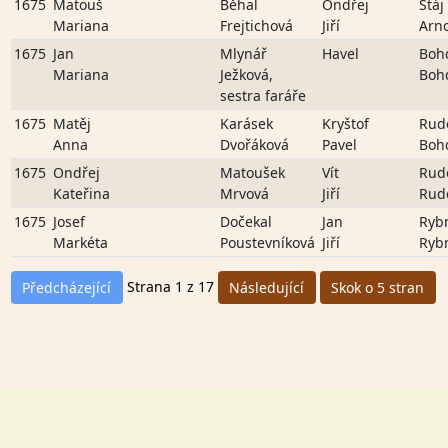
1675
Matouš
Běhal
Ondřej
Stáj
Mariana
Frejtichová
Jiří
Arn
1675
Jan
Mlynář
Havel
Boh
Mariana
Ježková,
Boh
sestra faráře
1675
Matěj
Karásek
Kryštof
Rud
Anna
Dvořáková
Pavel
Boh
1675
Ondřej
Matoušek
Vít
Rud
Kateřina
Mrvová
Jiří
Rud
1675
Josef
Dočekal
Jan
Ryb
Markéta
Poustevníková
Jiří
Ryb
Strana 1 z 17
Předcházející
Následující
Skok o 5 stran