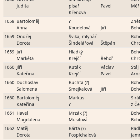
Judita
písař
Pavel
Měř
Křenová
1658
Bartoloměj
?
Znět
Anna
Koudelová
Jiří
Boh
1659
Ondřej
Švika, mlynář
Boh
Dorota
Šindelářová
Štěpán
Chr
1659
Jiří
Hladký
Boh
Markéta
Krejčí
Řehoř
Chr
1660
Jiří
Kuták
Václav
Stáj
Kateřina
Krejčí
Pavel
Arn
1660
Duchoslav
Buchta (?)
Boh
Salomena
Smejkalová
Jiří
Boh
1660
Bartoloměj
Markus
Sirá
Kateřina
?
z Če
1661
Havel
Mrzák (?)
Boh
Magdalena
Musilová
Boh
1662
Matěj
Bárta (?)
Rad
Dorota
Pospíchalová
Jam