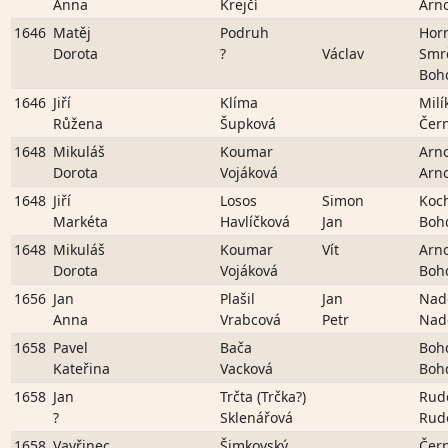
Anna
Krejčí
Arn
1646
Matěj
Podruh
Hor
Dorota
?
Václav
Smr
Boh
1646
Jiří
Klíma
Milí
Růžena
Šupková
Čer
1648
Mikuláš
Koumar
Arn
Dorota
Vojáková
Arn
1648
Jiří
Losos
Simon
Koc
Markéta
Havlíčková
Jan
Boh
1648
Mikuláš
Koumar
Vít
Arn
Dorota
Vojáková
Boh
1656
Jan
Plašil
Jan
Nad
Anna
Vrabcová
Petr
Nad
1658
Pavel
Bača
Boh
Kateřina
Vacková
Boh
1658
Jan
Trčta (Trčka?)
Rud
?
Sklenářová
Rud
1658
Vavřinec
Šimkovský,
Čer