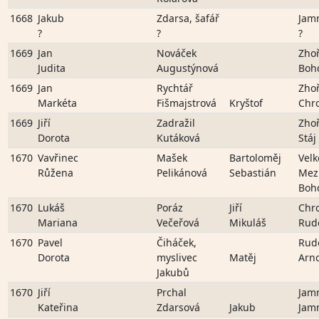
1668
Jakub
Zdarsa, šafář
Jam
?
?
?
1669
Jan
Nováček
Zho
Judita
Augustýnová
Boh
1669
Jan
Rychtář
Zho
Markéta
Fišmajstrová
Kryštof
Chr
1669
Jiří
Zadražil
Zho
Dorota
Kutáková
Stáj
1670
Vavřinec
Mašek
Bartoloměj
Velk
Růžena
Pelikánová
Sebastián
Mezi
Boh
1670
Lukáš
Poráz
Jiří
Chr
Mariana
Večeřová
Mikuláš
Rud
1670
Pavel
Čiháček,
Rud
Dorota
myslivec
Matěj
Arn
Jakubů
1670
Jiří
Prchal
Jam
Kateřina
Zdarsová
Jakub
Jam