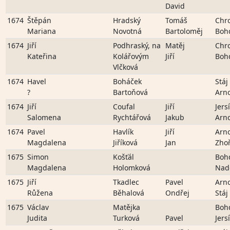
David
1674
Štěpán
Hradský
Tomáš
Chr
Mariana
Novotná
Bartoloměj
Boh
1674
Jiří
Podhraský, na
Matěj
Chr
Kateřina
Kolářovým
Jiří
Boh
Vlčková
1674
Havel
Boháček
Stáj
?
Bartoňová
Arn
1674
Jiří
Coufal
Jiří
Jers
Salomena
Rychtářová
Jakub
Arn
1674
Pavel
Havlík
Jiří
Arn
Magdalena
Jiříková
Jan
Zho
1675
Simon
Košťál
Boh
Magdalena
Holomková
Nad
1675
Jiří
Tkadlec
Pavel
Arn
Růžena
Běhalová
Ondřej
Stáj
1675
Václav
Matějka
Boh
Judita
Turková
Pavel
Jers