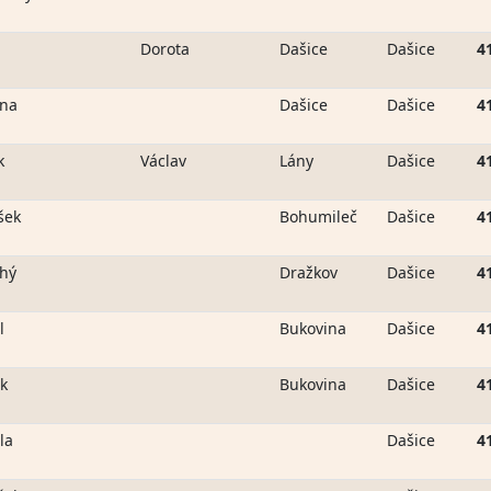
p
Dorota
Dašice
Dašice
4
ina
Dašice
Dašice
4
k
Václav
Lány
Dašice
4
šek
Bohumileč
Dašice
4
hý
Dražkov
Dašice
4
l
Bukovina
Dašice
4
k
Bukovina
Dašice
4
la
Dašice
4