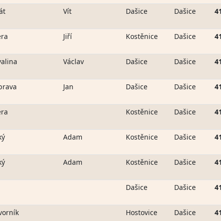
át
Vít
Dašice
Dašice
4
era
Jiří
Kostěnice
Dašice
4
alina
Václav
Dašice
Dašice
4
brava
Jan
Dašice
Dašice
4
era
Kostěnice
Dašice
4
ký
Adam
Kostěnice
Dašice
4
ký
Adam
Kostěnice
Dašice
4
p
Dašice
Dašice
4
orník
Hostovice
Dašice
4