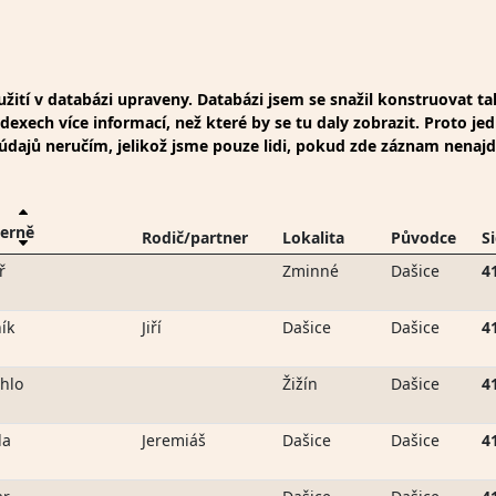
ití v databázi upraveny. Databázi jsem se snažil konstruovat t
xech více informací, než které by se tu daly zobrazit. Proto jed
t údajů neručím, jelikož jsme pouze lidi, pokud zde záznam nenaj
erně
Rodič/partner
Lokalita
Původce
S
ř
Zminné
Dašice
4
ík
Jiří
Dašice
Dašice
4
hlo
Žižín
Dašice
4
da
Jeremiáš
Dašice
Dašice
4