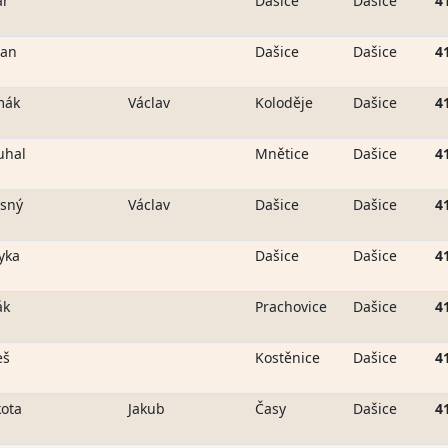
ar
Dašice
Dašice
4
zan
Dašice
Dašice
4
mák
Václav
Koloděje
Dašice
4
uhal
Mnětice
Dašice
4
sný
Václav
Dašice
Dašice
4
yka
Dašice
Dašice
4
ák
Prachovice
Dašice
4
eš
Kostěnice
Dašice
4
ota
Jakub
Časy
Dašice
4