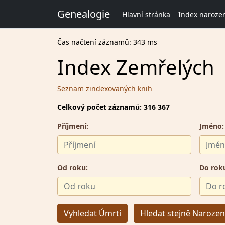
Genealogie
Hlavní stránka
Index naroze
Čas načtení záznamů: 343 ms
Index Zemřelých
Seznam zindexovaných knih
Celkový počet záznamů: 316 367
Příjmení:
Jméno:
Od roku:
Do rok
Vyhledat Úmrtí
Hledat stejně Narozen