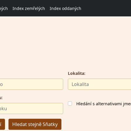
ných
Index zemřelých
Index oddaných
Lokalita:
u:
Hledání s alternativami jm
í
Hledat stejně Sňatky