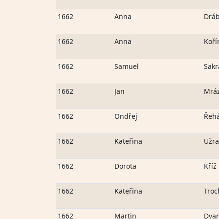
1662
Anna
Drá
1662
Anna
Koří
1662
Samuel
Sakr
1662
Jan
Mrá
1662
Ondřej
Řeh
1662
Kateřina
Užra
1662
Dorota
Kříž
1662
Kateřina
Tro
1662
Martin
Dvan