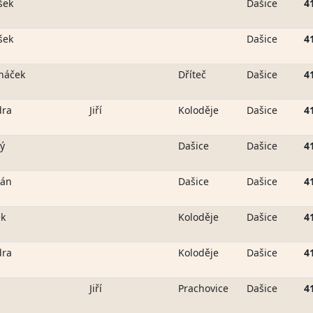
šek
Dašice
4
šek
Dašice
4
háček
Dříteč
Dašice
4
dra
Jiří
Koloděje
Dašice
4
ý
Dašice
Dašice
4
kán
Dašice
Dašice
4
ek
Koloděje
Dašice
4
dra
Koloděje
Dašice
4
Jiří
Prachovice
Dašice
4