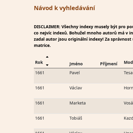
Návod k vyhledávání
DISCLAIMER: Všechny indexy musely být pro použ
co nejvíc indexů. Bohužel mnoho autorů má v inde
zadal autor jsou originální indexy! Za správnos
matrice.
Rok
Mod
Jméno
Příjmení
1661
Pavel
Tesa
1661
Václav
Horn
1661
Marketa
Vosá
1661
Tobiáš
Kaz