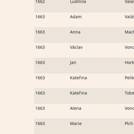
1662
Ludmila
Valá
1663
Adam
Valá
1663
Anna
Mac
1663
Václav
Von
1663
Jan
Hork
1663
Kateřina
Peli
1663
Kateřina
Tob
1663
Alena
Von
1663
Marie
Plch