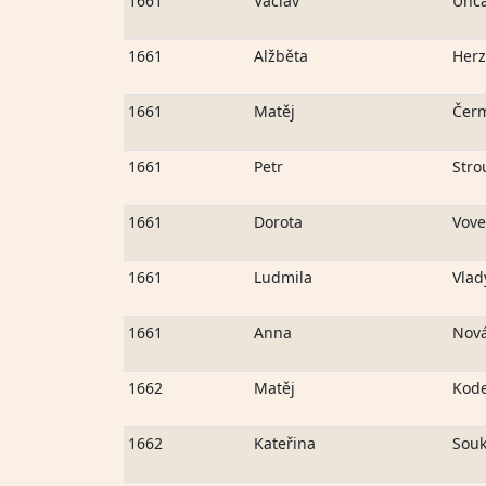
1661
Václav
Unc
1661
Alžběta
Her
1661
Matěj
Čer
1661
Petr
Stro
1661
Dorota
Vove
1661
Ludmila
Vlad
1661
Anna
Nov
1662
Matěj
Kod
1662
Kateřina
Souk