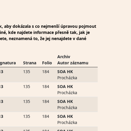
ak, aby dokázala s co nejmenší úpravou pojmout
iné, kde najdete informace přesně tak, jak je
dete, neznamená to, že jej nenajdete v dané
Archiv
ignatura
Strana
Folio
Autor záznamu
13
135
184
SOA HK
Procházka
13
135
184
SOA HK
Procházka
13
135
184
SOA HK
Procházka
13
135
184
SOA HK
Procházka