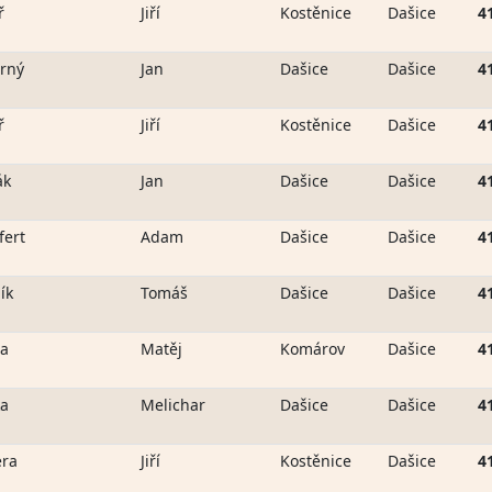
ř
Jiří
Kostěnice
Dašice
4
rný
Jan
Dašice
Dašice
4
ř
Jiří
Kostěnice
Dašice
4
ák
Jan
Dašice
Dašice
4
ert
Adam
Dašice
Dašice
4
ík
Tomáš
Dašice
Dašice
4
ha
Matěj
Komárov
Dašice
4
ka
Melichar
Dašice
Dašice
4
era
Jiří
Kostěnice
Dašice
4