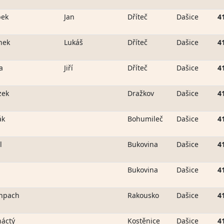
bek
Jan
Dříteč
Dašice
4
nek
Lukáš
Dříteč
Dašice
4
a
Jiří
Dříteč
Dašice
4
zek
Dražkov
Dašice
4
ák
Bohumileč
Dašice
4
l
Bukovina
Dašice
4
Bukovina
Dašice
4
chpach
Rakousko
Dašice
4
áctý
Kostěnice
Dašice
4