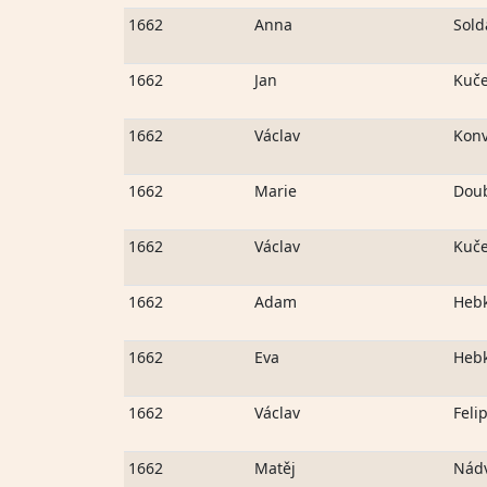
1662
Anna
Sold
1662
Jan
Kuč
1662
Václav
Konv
1662
Marie
Dou
1662
Václav
Kuč
1662
Adam
Heb
1662
Eva
Heb
1662
Václav
Feli
1662
Matěj
Nádv