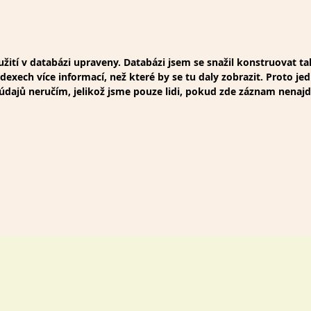
ití v databázi upraveny. Databázi jsem se snažil konstruovat t
xech více informací, než které by se tu daly zobrazit. Proto jed
t údajů neručím, jelikož jsme pouze lidi, pokud zde záznam nenaj