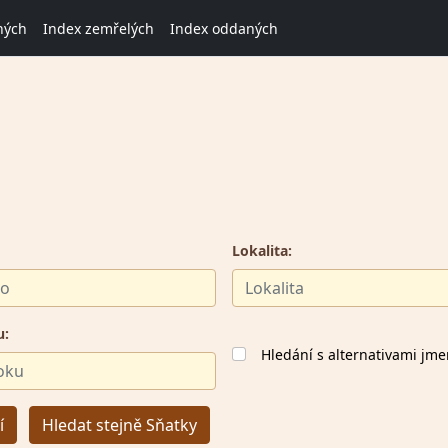
ných
Index zemřelých
Index oddaných
Lokalita:
u:
Hledání s alternativami jm
í
Hledat stejně Sňatky