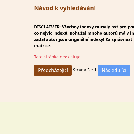
Návod k vyhledávání
DISCLAIMER: Všechny indexy musely být pro použ
co nejvíc indexů. Bohužel mnoho autorů má v inde
zadal autor jsou originální indexy! Za správnos
matrice.
Tato stránka neexistuje!
Strana 3 z 1
Předcházející
Následující