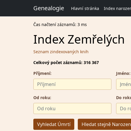
Genealogie
Hlavní stránka
Index naroze
Čas načtení záznamů: 3 ms
Index Zemřelých
Seznam zindexovaných knih
Celkový počet záznamů: 316 367
Příjmení:
Jméno:
Od roku:
Do rok
Vyhledat Úmrtí
Hledat stejně Narozen