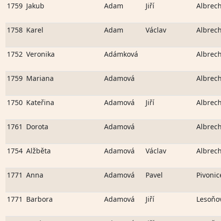
1759
Jakub
Adam
Jiří
Albrech
1758
Karel
Adam
Václav
Albrech
1752
Veronika
Adámková
Albrech
1759
Mariana
Adamová
Albrech
1750
Kateřina
Adamová
Jiří
Albrech
1761
Dorota
Adamová
Albrech
1754
Alžběta
Adamová
Václav
Albrech
1771
Anna
Adamová
Pavel
Pivonic
1771
Barbora
Adamová
Jiří
Lesoňo