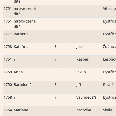
dítě
1751
mrtvorozené
Vítocho
dítě
1751
mrtvorozené
Bystřic
dítě
1777
Barbora
?
Bystřic
1758
Kateřina
?
Josef
Ždánic
1751
?
?
Kašpar
Lesoňo
1758
Anna
?
Jakub
Bystřic
1750
Bartoloměj
?
Jiří
Rovné
1758
?
?
Vavřinec (?)
Bystřic
1754
Mariana
?
pastýřka
Skály