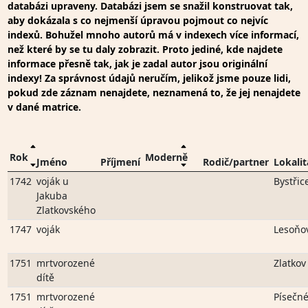
databázi upraveny. Databázi jsem se snažil konstruovat tak,
aby dokázala s co nejmenší úpravou pojmout co nejvíc
indexů. Bohužel mnoho autorů má v indexech více informací,
než které by se tu daly zobrazit. Proto jediné, kde najdete
informace přesně tak, jak je zadal autor jsou originální
indexy! Za správnost údajů neručím, jelikož jsme pouze lidi,
pokud zde záznam nenajdete, neznamená to, že jej nenajdete
v dané matrice.
Rok
Moderně
Jméno
Příjmení
Rodič/partner
Lokalit
1742
voják u
Bystřic
Jakuba
Zlatkovského
1747
voják
Lesoňo
1751
mrtvorozené
Zlatkov
dítě
1751
mrtvorozené
Písečn