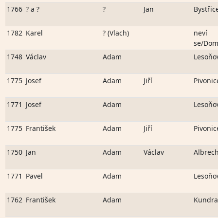
1766
? a ?
?
Jan
Bystřic
1782
Karel
? (Vlach)
neví
se/Dom
1748
Václav
Adam
Lesoňo
1775
Josef
Adam
Jiří
Pivonic
1771
Josef
Adam
Lesoňo
1775
František
Adam
Jiří
Pivonic
1750
Jan
Adam
Václav
Albrech
1771
Pavel
Adam
Lesoňo
1762
František
Adam
Kundra