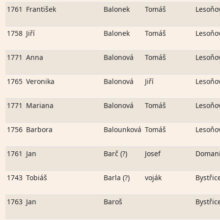
1761
František
Balonek
Tomáš
Lesoňo
1758
Jiří
Balonek
Tomáš
Lesoňo
1771
Anna
Balonová
Tomáš
Lesoňo
1765
Veronika
Balonová
Jiří
Lesoňo
1771
Mariana
Balonová
Tomáš
Lesoňo
1756
Barbora
Balounková
Tomáš
Lesoňo
1761
Jan
Barč (?)
Josef
Doman
1743
Tobiáš
Barla (?)
voják
Bystřic
1763
Jan
Baroš
Bystřic