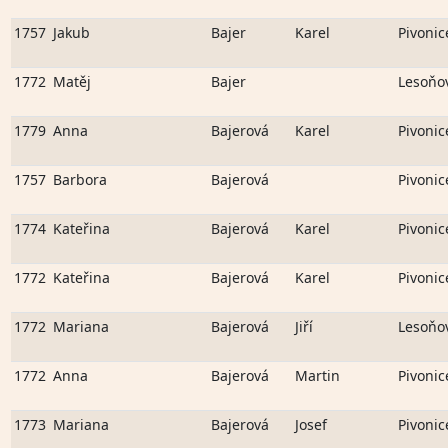
1757
Jakub
Bajer
Karel
Pivonic
1772
Matěj
Bajer
Lesoňo
1779
Anna
Bajerová
Karel
Pivonic
1757
Barbora
Bajerová
Pivonic
1774
Kateřina
Bajerová
Karel
Pivonic
1772
Kateřina
Bajerová
Karel
Pivonic
1772
Mariana
Bajerová
Jiří
Lesoňo
1772
Anna
Bajerová
Martin
Pivonic
1773
Mariana
Bajerová
Josef
Pivonic