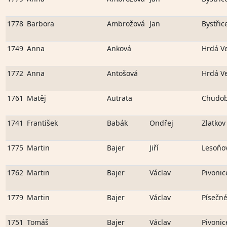
1778
Barbora
Ambrožová
Jan
Bystřic
1749
Anna
Anková
Hrdá V
1772
Anna
Antošová
Hrdá V
1761
Matěj
Autrata
Chudob
1741
František
Babák
Ondřej
Zlatkov
1775
Martin
Bajer
Jiří
Lesoňo
1762
Martin
Bajer
Václav
Pivonic
1779
Martin
Bajer
Václav
Písečn
1751
Tomáš
Bajer
Václav
Pivonic