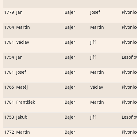
1779
Jan
Bajer
Josef
Pivonic
1764
Martin
Bajer
Martin
Pivonic
1781
Václav
Bajer
Jiří
Pivonic
1754
Jan
Bajer
Jiří
Lesoňo
1781
Josef
Bajer
Martin
Pivonic
1765
Matěj
Bajer
Václav
Pivonic
1781
František
Bajer
Martin
Pivonic
1753
Jakub
Bajer
Jiří
Lesoňo
1772
Martin
Bajer
Pivonic