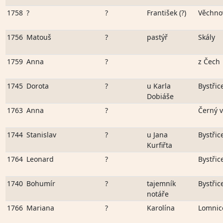
1758
?
?
František (?)
Věchno
1756
Matouš
?
pastýř
Skály
1759
Anna
?
z Čech
1745
Dorota
?
u Karla
Bystřic
Dobiáše
1763
Anna
?
Černý v
1744
Stanislav
?
u Jana
Bystřic
Kurfiřta
1764
Leonard
?
Bystřic
1740
Bohumír
?
tajemník
Bystřic
notáře
1766
Mariana
?
Karolína
Lomnic