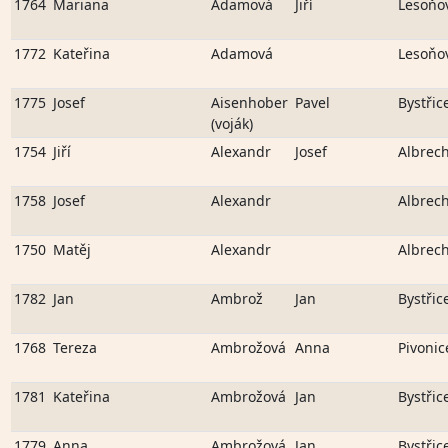
1764
Mariana
Adamová
Jiří
Lesoňo
1772
Kateřina
Adamová
Lesoňo
1775
Josef
Aisenhober
Pavel
Bystřic
(voják)
1754
Jiří
Alexandr
Josef
Albrech
1758
Josef
Alexandr
Albrech
1750
Matěj
Alexandr
Albrech
1782
Jan
Ambrož
Jan
Bystřic
1768
Tereza
Ambrožová
Anna
Pivonic
1781
Kateřina
Ambrožová
Jan
Bystřic
1779
Anna
Ambrožová
Jan
Bystřic