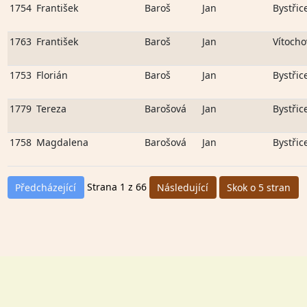
1754
František
Baroš
Jan
Bystřic
1763
František
Baroš
Jan
Vítocho
1753
Florián
Baroš
Jan
Bystřic
1779
Tereza
Barošová
Jan
Bystřic
1758
Magdalena
Barošová
Jan
Bystřic
Strana 1 z 66
Předcházející
Následující
Skok o 5 stran