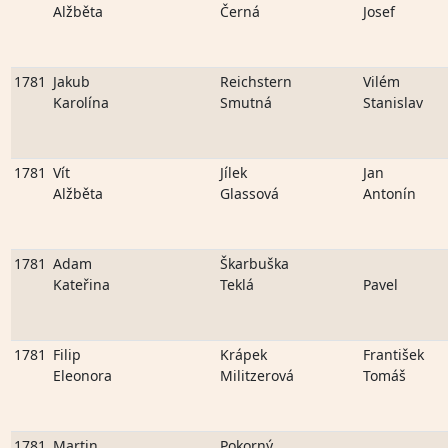
Alžběta
Černá
Josef
1781
Jakub
Reichstern
Vilém
Karolína
Smutná
Stanislav
1781
Vít
Jílek
Jan
Alžběta
Glassová
Antonín
1781
Adam
Škarbuška
Kateřina
Teklá
Pavel
1781
Filip
Krápek
František
Eleonora
Militzerová
Tomáš
1781
Martin
Pokorný