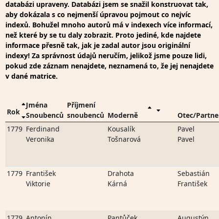
databázi upraveny. Databázi jsem se snažil konstruovat tak,
aby dokázala s co nejmenší úpravou pojmout co nejvíc
indexů. Bohužel mnoho autorů má v indexech více informací,
než které by se tu daly zobrazit. Proto jediné, kde najdete
informace přesně tak, jak je zadal autor jsou originální
indexy! Za správnost údajů neručím, jelikož jsme pouze lidi,
pokud zde záznam nenajdete, neznamená to, že jej nenajdete
v dané matrice.
Jména
Příjmení
Rok
Snoubenců
snoubenců
Moderně
Otec/Partne
1779
Ferdinand
Kousalík
Pavel
Veronika
Tošnarová
Pavel
1779
František
Drahota
Sebastián
Viktorie
Kárná
František
1779
Antonín
Pantůček
Augustýn