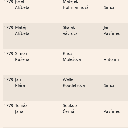
1779
Josef
Matějek
Alžběta
Hoffmannová
Simon
1779
Matěj
Skalák
Jan
Alžběta
Vávrová
Vavřinec
1779
Simon
Knos
Růžena
Molešová
Antonín
1779
Jan
Weller
Klára
Koudelková
Simon
1779
Tomáš
Soukop
Jana
Černá
Vavřinec