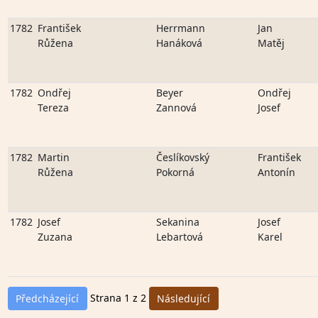
1782
František
Herrmann
Jan
Růžena
Hanáková
Matěj
1782
Ondřej
Beyer
Ondřej
Tereza
Zannová
Josef
1782
Martin
Česlíkovský
František
Růžena
Pokorná
Antonín
1782
Josef
Sekanina
Josef
Zuzana
Lebartová
Karel
Strana 1 z 2
Předcházející
Následující