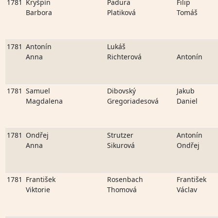
1781
Kryšpín
Padura
Filip
Barbora
Platiková
Tomáš
1781
Antonín
Lukáš
Anna
Richterová
Antonín
1781
Samuel
Dibovský
Jakub
Magdalena
Gregoriadesová
Daniel
1781
Ondřej
Strutzer
Antonín
Anna
Sikurová
Ondřej
1781
František
Rosenbach
František
Viktorie
Thomová
Václav