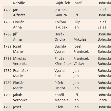
Rozálie
Gajdušek
Josef
Bohusla
1788
Jan
Jakubek
Salaš
Alžběta
Gahura
Jiří
Bohusla
1788
Florián
Kolíbal
Filip
Salaš
Anna
Jakubek
Jan
Salaš
1788
Jiří
Horák
Bohusla
Anna
Ondra
Mikuláš
Bohusla
1789
Josef
Buchta
Josef
Bohusla
Marie
Vyoral
František
Bohusla
1789
Mikuláš
Piluša
František
Bohusla
Veronika
Křemének
Václav
Bohusla
1789
František
Vyoral
Jan
Bohusla
Marie
Stokl
Jan
Bohusla
1789
Florián
Plšek
Jan
Bohusla
Marie
Ondra
Jan
Bohusla
1790
Jakub
Zbořil
Jiří
Bohusla
Veronika
Machala
Jan
Lhota
1790
Josef
Plšek
Jan
Bohusla