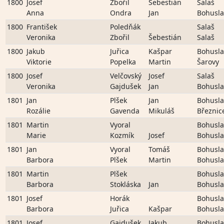
1800
Josef
Zbořil
Šebestián
Salaš
Anna
Ondra
Jan
Bohusla
1800
František
Poledňák
Salaš
Veronika
Zbořil
Šebestián
Salaš
1800
Jakub
Juřica
Kašpar
Bohusla
Viktorie
Popelka
Martin
Šarovy
1800
Josef
Velčovský
Josef
Salaš
Veronika
Gajdušek
Jan
Bohusla
1801
Jan
Plšek
Jan
Bohusla
Rozálie
Gavenda
Mikuláš
Březnic
1801
Martin
Vyoral
Bohusla
Marie
Kozmík
Josef
Bohusla
1801
Jan
Vyoral
Tomáš
Bohusla
Barbora
Plšek
Martin
Bohusla
1801
Martin
Plšek
Bohusla
Barbora
Stokláska
Jan
Bohusla
1801
Josef
Horák
Bohusla
Barbora
Juřica
Kašpar
Bohusla
1801
Josef
Gajdušek
Jakub
Bohusla