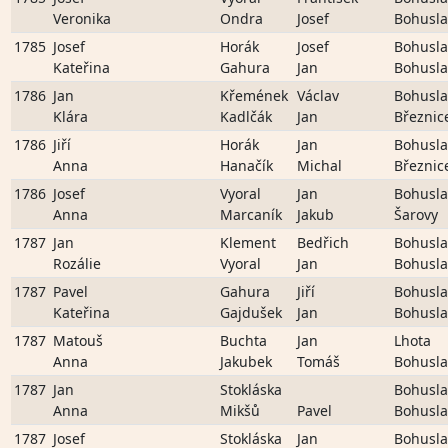
Veronika
Ondra
Josef
Bohusla
1785
Josef
Horák
Josef
Bohusla
Kateřina
Gahura
Jan
Bohusla
1786
Jan
Křemének
Václav
Bohusla
Klára
Kadlčák
Jan
Březnic
1786
Jiří
Horák
Jan
Bohusla
Anna
Hanačík
Michal
Březnic
1786
Josef
Vyoral
Jan
Bohusla
Anna
Marcaník
Jakub
Šarovy
1787
Jan
Klement
Bedřich
Bohusla
Rozálie
Vyoral
Jan
Bohusla
1787
Pavel
Gahura
Jiří
Bohusla
Kateřina
Gajdušek
Jan
Bohusla
1787
Matouš
Buchta
Jan
Lhota
Anna
Jakubek
Tomáš
Bohusla
1787
Jan
Stokláska
Bohusla
Anna
Mikšů
Pavel
Bohusla
1787
Josef
Stokláska
Jan
Bohusla