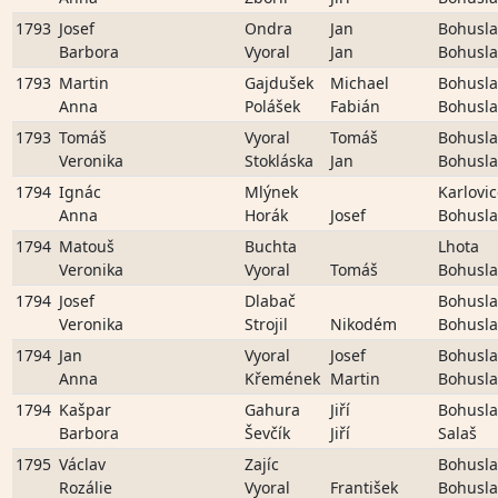
1793
Josef
Ondra
Jan
Bohusla
Barbora
Vyoral
Jan
Bohusla
1793
Martin
Gajdušek
Michael
Bohusla
Anna
Polášek
Fabián
Bohusla
1793
Tomáš
Vyoral
Tomáš
Bohusla
Veronika
Stokláska
Jan
Bohusla
1794
Ignác
Mlýnek
Karlovi
Anna
Horák
Josef
Bohusla
1794
Matouš
Buchta
Lhota
Veronika
Vyoral
Tomáš
Bohusla
1794
Josef
Dlabač
Bohusla
Veronika
Strojil
Nikodém
Bohusla
1794
Jan
Vyoral
Josef
Bohusla
Anna
Křemének
Martin
Bohusla
1794
Kašpar
Gahura
Jiří
Bohusla
Barbora
Ševčík
Jiří
Salaš
1795
Václav
Zajíc
Bohusla
Rozálie
Vyoral
František
Bohusla