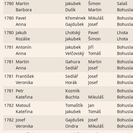
1780
Martin
Jakubek
Šimon
Salaš
Barbora
Dulík
Martin
Bohusla
1780
Pavel
Křemének
Mikuláš
Bohusla
Anna
Gajdušek
Josef
Bohusla
1780
Jakub
Lhotský
Pavel
Lhota
Rozálie
Jakubek
Šimon
Lhota
1781
Antonín
Jakubek
Jiří
Bohusla
Anna
Velčovský
Tomáš
Bohusla
1781
Martin
Gahura
Martin
Bohusla
Anna
Sedlář
Josef
Bohusla
1781
František
Sedlář
Josef
Bohusla
Veronika
Horák
Josef
Bohusla
1781
Petr
Kozmík
Bohusla
Kateřina
Buchta
Mikuláš
Bohusla
1782
Matouš
Tomaštík
Jan
Bohusla
Kateřina
Jakubek
Tomáš
Bohusla
1782
Josef
Gajdušek
Josef
Bohusla
Veronika
Ondra
Mikuláš
Bohusla