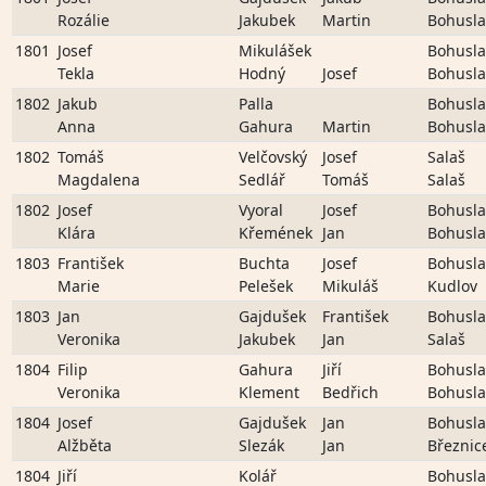
Rozálie
Jakubek
Martin
Bohusla
1801
Josef
Mikulášek
Bohusla
Tekla
Hodný
Josef
Bohusla
1802
Jakub
Palla
Bohusla
Anna
Gahura
Martin
Bohusla
1802
Tomáš
Velčovský
Josef
Salaš
Magdalena
Sedlář
Tomáš
Salaš
1802
Josef
Vyoral
Josef
Bohusla
Klára
Křemének
Jan
Bohusla
1803
František
Buchta
Josef
Bohusla
Marie
Pelešek
Mikuláš
Kudlov
1803
Jan
Gajdušek
František
Bohusla
Veronika
Jakubek
Jan
Salaš
1804
Filip
Gahura
Jiří
Bohusla
Veronika
Klement
Bedřich
Bohusla
1804
Josef
Gajdušek
Jan
Bohusla
Alžběta
Slezák
Jan
Březnic
1804
Jiří
Kolář
Bohusla