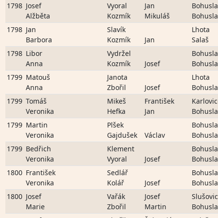
1798
Josef
Vyoral
Jan
Bohusla
Alžběta
Kozmík
Mikuláš
Bohusla
1798
Jan
Slavík
Lhota
Barbora
Kozmík
Jan
Salaš
1798
Libor
Vydržel
Bohusla
Anna
Kozmík
Josef
Bohusla
1799
Matouš
Janota
Lhota
Anna
Zbořil
Josef
Bohusla
1799
Tomáš
Mikeš
František
Karlovi
Veronika
Hefka
Jan
Bohusla
1799
Martin
Plšek
Bohusla
Veronika
Gajdušek
Václav
Bohusla
1799
Bedřich
Klement
Bohusla
Veronika
Vyoral
Josef
Bohusla
1800
František
Sedlář
Bohusla
Veronika
Kolář
Josef
Bohusla
1800
Josef
Vařák
Josef
Slušovi
Marie
Zbořil
Martin
Bohusla