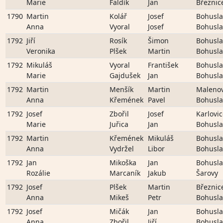
Marie
Faldík
Jan
Březnic
1790
Martin
Kolář
Josef
Bohusla
Anna
Vyoral
Josef
Bohusla
1792
Jiří
Rosík
Šimon
Bohusla
Veronika
Plšek
Martin
Bohusla
1792
Mikuláš
Vyoral
František
Bohusla
Marie
Gajdušek
Jan
Bohusla
1792
Martin
Menšík
Martin
Malenov
Anna
Křemének
Pavel
Bohusla
1792
Josef
Zbořil
Josef
Karlovi
Marie
Juřica
Jan
Bohusla
1792
Martin
Křemének
Mikuláš
Bohusla
Anna
Vydržel
Libor
Bohusla
1792
Jan
Mikoška
Jan
Bohusla
Rozálie
Marcaník
Jakub
Šarovy
1792
Josef
Plšek
Martin
Březnic
Anna
Mikeš
Petr
Bohusla
1792
Josef
Mičák
Jan
Bohusla
Anna
Zbořil
Jiří
Bohusla