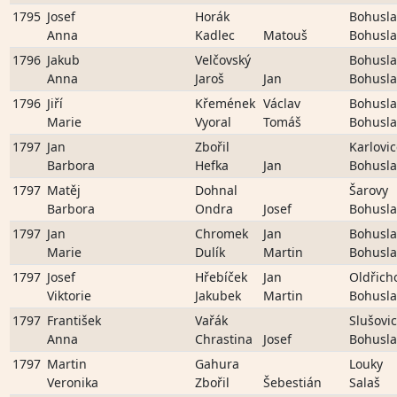
1795
Josef
Horák
Bohusla
Anna
Kadlec
Matouš
Bohusla
1796
Jakub
Velčovský
Bohusla
Anna
Jaroš
Jan
Bohusla
1796
Jiří
Křemének
Václav
Bohusla
Marie
Vyoral
Tomáš
Bohusla
1797
Jan
Zbořil
Karlovi
Barbora
Hefka
Jan
Bohusla
1797
Matěj
Dohnal
Šarovy
Barbora
Ondra
Josef
Bohusla
1797
Jan
Chromek
Jan
Bohusla
Marie
Dulík
Martin
Bohusla
1797
Josef
Hřebíček
Jan
Oldřich
Viktorie
Jakubek
Martin
Bohusla
1797
František
Vařák
Slušovi
Anna
Chrastina
Josef
Bohusla
1797
Martin
Gahura
Louky
Veronika
Zbořil
Šebestián
Salaš