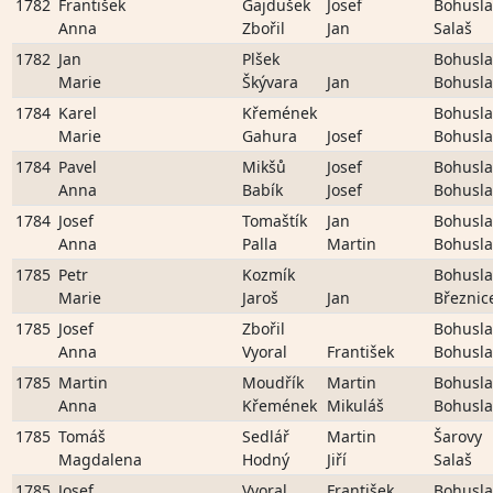
1782
František
Gajdušek
Josef
Bohusla
Anna
Zbořil
Jan
Salaš
1782
Jan
Plšek
Bohusla
Marie
Škývara
Jan
Bohusla
1784
Karel
Křemének
Bohusla
Marie
Gahura
Josef
Bohusla
1784
Pavel
Mikšů
Josef
Bohusla
Anna
Babík
Josef
Bohusla
1784
Josef
Tomaštík
Jan
Bohusla
Anna
Palla
Martin
Bohusla
1785
Petr
Kozmík
Bohusla
Marie
Jaroš
Jan
Březnic
1785
Josef
Zbořil
Bohusla
Anna
Vyoral
František
Bohusla
1785
Martin
Moudřík
Martin
Bohusla
Anna
Křemének
Mikuláš
Bohusla
1785
Tomáš
Sedlář
Martin
Šarovy
Magdalena
Hodný
Jiří
Salaš
1785
Josef
Vyoral
František
Bohusla