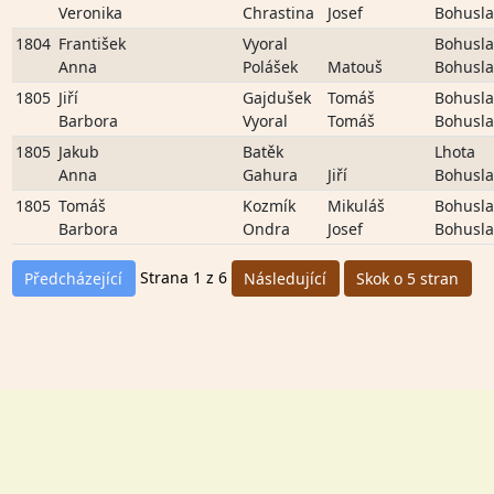
Veronika
Chrastina
Josef
Bohusla
1804
František
Vyoral
Bohusla
Anna
Polášek
Matouš
Bohusla
1805
Jiří
Gajdušek
Tomáš
Bohusla
Barbora
Vyoral
Tomáš
Bohusla
1805
Jakub
Batěk
Lhota
Anna
Gahura
Jiří
Bohusla
1805
Tomáš
Kozmík
Mikuláš
Bohusla
Barbora
Ondra
Josef
Bohusla
Strana 1 z 6
Předcházející
Následující
Skok o 5 stran