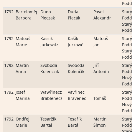
Podd
1792
Bartoloměj
Duda
Duda
Pavel
Starý
Barbora
Pleczak
Plecák
Alexandr
Podd
Starý
Podd
1792
Matouš
Kassik
Kašík
Matouš
Starý
Marie
Jurkowitz
Jurkovič
Jan
Podd
Starý
Podd
1792
Martin
Svoboda
Svoboda
Jiří
Starý
Anna
Kolenczik
Kolenčík
Antonín
Podd
Nový
Podd
1792
Josef
Wawřinecz
Vavřinec
Starý
Marina
Brablenecz
Bravenec
Tomáš
Podd
Nový
Podd
1792
Ondřej
Tesaržik
Tesařík
Martin
Starý
Marie
Bartal
Bartál
Šimon
Podd
Starý