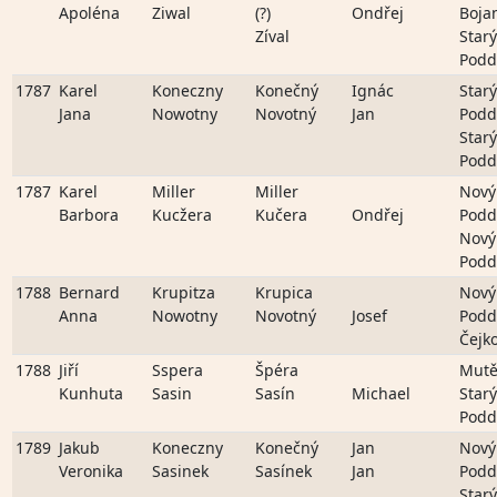
Apoléna
Ziwal
(?)
Ondřej
Boja
Zíval
Starý
Podd
1787
Karel
Koneczny
Konečný
Ignác
Starý
Jana
Nowotny
Novotný
Jan
Podd
Starý
Podd
1787
Karel
Miller
Miller
Nový
Barbora
Kucžera
Kučera
Ondřej
Podd
Nový
Podd
1788
Bernard
Krupitza
Krupica
Nový
Anna
Nowotny
Novotný
Josef
Podd
Čejk
1788
Jiří
Sspera
Špéra
Mutě
Kunhuta
Sasin
Sasín
Michael
Starý
Podd
1789
Jakub
Koneczny
Konečný
Jan
Nový
Veronika
Sasinek
Sasínek
Jan
Podd
Starý