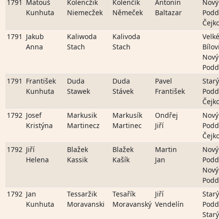
1791
Matouš
Kolencžik
Kolenčík
Antonín
Nový
Kunhuta
Niemecžek
Němeček
Baltazar
Podd
Čejk
1791
Jakub
Kaliwoda
Kalivoda
Velk
Anna
Stach
Stach
Bílov
Nový
Podd
1791
František
Duda
Duda
Pavel
Starý
Kunhuta
Stawek
Stávek
František
Podd
Čejk
1792
Josef
Markusik
Markusík
Ondřej
Nový
Kristýna
Martinecz
Martinec
Jiří
Podd
Čejk
1792
Jiří
Blažek
Blažek
Martin
Nový
Helena
Kassik
Kašík
Jan
Podd
Nový
Podd
1792
Jan
Tessaržik
Tesařík
Jiří
Starý
Kunhuta
Moravanski
Moravanský
Vendelín
Podd
Starý