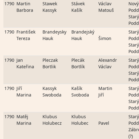
1790
Martin
Stawek
Stávek
Václav
Nový
Barbora
Kassyk
Kašík
Matouš
Podd
Starý
Podd
1790
František
Brandeysky
Brandejský
Starý
Tereza
Hauk
Hauk
Šimon
Podd
Starý
Podd
1790
Jan
Pleczak
Plecák
Alexandr
Starý
Kateřina
Bortlik
Bortlík
Václav
Podd
Starý
Podd
1790
Jiří
Kassyk
Kašík
Martin
Starý
Marina
Swoboda
Svoboda
Jiří
Podd
Starý
Podd
1790
Matěj
Klubus
Klubus
Starý
Marina
Holubecz
Holubec
Pavel
Podd
Zábr
(?)