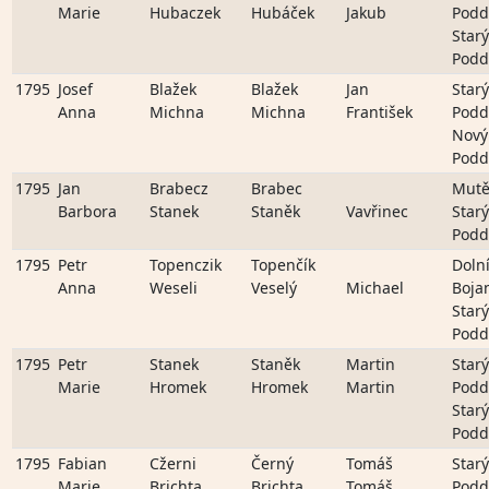
Marie
Hubaczek
Hubáček
Jakub
Podd
Starý
Podd
1795
Josef
Blažek
Blažek
Jan
Starý
Anna
Michna
Michna
František
Podd
Nový
Podd
1795
Jan
Brabecz
Brabec
Mutě
Barbora
Stanek
Staněk
Vavřinec
Starý
Podd
1795
Petr
Topenczik
Topenčík
Doln
Anna
Weseli
Veselý
Michael
Boja
Starý
Podd
1795
Petr
Stanek
Staněk
Martin
Starý
Marie
Hromek
Hromek
Martin
Podd
Starý
Podd
1795
Fabian
Cžerni
Černý
Tomáš
Starý
Marie
Brichta
Brichta
Tomáš
Podd