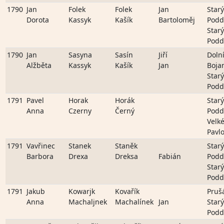
1790
Jan
Folek
Folek
Jan
Starý
Dorota
Kassyk
Kašík
Bartoloměj
Podd
Starý
Podd
1790
Jan
Sasyna
Sasín
Jiří
Doln
Alžběta
Kassyk
Kašík
Jan
Boja
Starý
Podd
1791
Pavel
Horak
Horák
Starý
Anna
Czerny
Černý
Podd
Velk
Pavlo
1791
Vavřinec
Stanek
Staněk
Starý
Barbora
Drexa
Dreksa
Fabián
Podd
Starý
Podd
1791
Jakub
Kowarjk
Kovařík
Pruš
Anna
Machaljnek
Machalínek
Jan
Starý
Podd