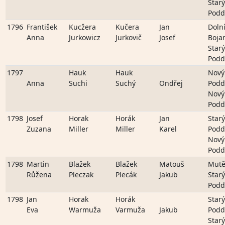
Starý
Podd
1796
František
Kucžera
Kučera
Jan
Doln
Anna
Jurkowicz
Jurkovič
Josef
Boja
Starý
Podd
1797
Hauk
Hauk
Nový
Anna
Suchi
Suchý
Ondřej
Podd
Nový
Podd
1798
Josef
Horak
Horák
Jan
Starý
Zuzana
Miller
Miller
Karel
Podd
Nový
Podd
1798
Martin
Blažek
Blažek
Matouš
Mutě
Růžena
Pleczak
Plecák
Jakub
Starý
Podd
1798
Jan
Horak
Horák
Starý
Eva
Warmuža
Varmuža
Jakub
Podd
Starý