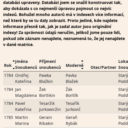
databázi upraveny. Databázi jsem se snažil konstruovat tak,
aby dokázala s co nejmenší úpravou pojmout co nejvíc
indexů. Bohužel mnoho autorů má v indexech více informací,
než které by se tu daly zobrazit. Proto jediné, kde najdete
informace přesně tak, jak je zadal autor jsou originální
indexy! Za správnost údajů neručím, jelikož jsme pouze lidi,
pokud zde záznam nenajdete, neznamená to, že jej nenajdete
v dané matrice.
Jména
Příjmení
Loka
Rok
Moderně
Snoubenců
snoubenců
Otec/Partner
Sno
1784
Ondřej
Pawka
Pavka
Starý
Kateřina
Blažkin
Blažek
Podd
1784
Jan
Žak
Žák
Starý
Magdalena
Bortlikin
Bortlík
Podd
1784
Pavel
Tesaržik
Tesařík
Starý
Kateřina
Jurkowicžin
Jurkovič
Podd
1785
Martin
Gerain
Geraň
Starý
Marina
Ribakin
Rybák
Podd