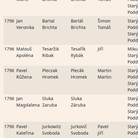
Starý
Podd
1796
Jan
Bartal
Bartál
Šimon
Starý
Veronika
Brichta
Brichta
Tomáš
Podd
Starý
Podd
1796
Matouš
Tesaržik
Tesařík
Jiří
Miku
Apoléna
Ribak
Rybák
Starý
Podd
1796
Pavel
Pleczak
Plecák
Martin
Starý
Růžena
Hromek
Hromek
Martin
Podd
Starý
Podd
1796
Jan
Sluka
Sluka
Starý
Magdalena
Zaruba
Záruba
Podd
Starý
Podd
1796
Pavel
Jurkowitz
Jurkovič
Pavel
Starý
Kateřina
Svoboda
Svoboda
Jiří
Podd