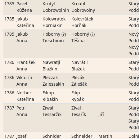
1785
Pavel
Krutyl
Kroutil
Starý
Růžena
Dobrowolnin
Dobrovolný
Podd
1785
Jakub
Kolowratek
Kolovrátek
Starý
Kateřina
Horniakin
Horňák
Podd
1785
Jakub
Hoborny (?)
Hoborný (?)
Nový
Anna
Tieschinin
Těšina
Podd
Nový
Podd
1786
František
Nawratjl
Navrátil
Starý
Anna
Blažkin
Blažek
Podd
1786
Viktorín
Pleczak
Plecák
Starý
Anna
Zalessakin
Zálešák
Podd
1786
Norbert
Filipp
Filip
Starý
Kateřina
Ribakin
Rybák
Podd
1787
Petr
Ziwal
Zíval
Starý
Anna
Tessaržik
Tesařík
Jiří
Podd
Starý
Podd
1787
Josef
Schnider
Schneider
Martin
Doln