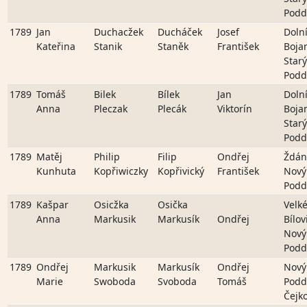
Podd
1789
Jan
Duchacžek
Ducháček
Josef
Doln
Kateřina
Stanik
Staněk
František
Boja
Starý
Podd
1789
Tomáš
Bilek
Bílek
Jan
Doln
Anna
Pleczak
Plecák
Viktorín
Boja
Starý
Podd
1789
Matěj
Philip
Filip
Ondřej
Ždán
Kunhuta
Kopřiwiczky
Kopřivický
František
Nový
Podd
1789
Kašpar
Osicžka
Osička
Velk
Anna
Markusik
Markusík
Ondřej
Bílov
Nový
Podd
1789
Ondřej
Markusik
Markusík
Ondřej
Nový
Marie
Swoboda
Svoboda
Tomáš
Podd
Čejk