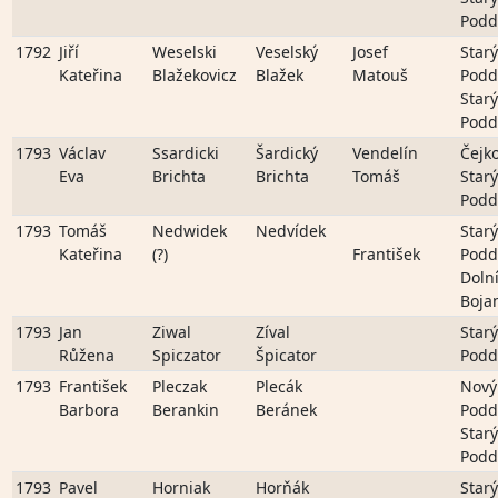
Podd
1792
Jiří
Weselski
Veselský
Josef
Starý
Kateřina
Blažekovicz
Blažek
Matouš
Podd
Starý
Podd
1793
Václav
Ssardicki
Šardický
Vendelín
Čejk
Eva
Brichta
Brichta
Tomáš
Starý
Podd
1793
Tomáš
Nedwidek
Nedvídek
Starý
Kateřina
(?)
František
Podd
Doln
Boja
1793
Jan
Ziwal
Zíval
Starý
Růžena
Spiczator
Špicator
Podd
1793
František
Pleczak
Plecák
Nový
Barbora
Berankin
Beránek
Podd
Starý
Podd
1793
Pavel
Horniak
Horňák
Starý