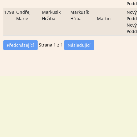
Podd
1798
Ondřej
Markusik
Markusík
Nový
Marie
Hržiba
Hřiba
Martin
Podd
Nový
Podd
Strana 1 z 1
Předcházející
Následující