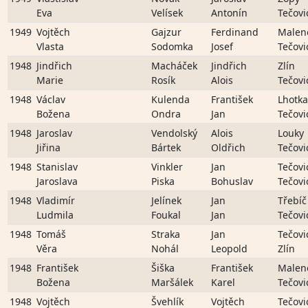
Eva
Velísek
Antonín
Tečovi
1949
Vojtěch
Gajzur
Ferdinand
Malen
Vlasta
Sodomka
Josef
Tečovi
1948
Jindřich
Macháček
Jindřich
Zlín
Marie
Rosík
Alois
Tečovi
1948
Václav
Kulenda
František
Lhotka
Božena
Ondra
Jan
Tečovi
1948
Jaroslav
Vendolský
Alois
Louky
Jiřina
Bártek
Oldřich
Tečovi
1948
Stanislav
Vinkler
Jan
Tečovi
Jaroslava
Piska
Bohuslav
Tečovi
1948
Vladimír
Jelínek
Jan
Třebíč
Ludmila
Foukal
Jan
Tečovi
1948
Tomáš
Straka
Jan
Tečovi
Věra
Nohál
Leopold
Zlín
1948
František
Šiška
František
Malen
Božena
Maršálek
Karel
Tečovi
1948
Vojtěch
Švehlík
Vojtěch
Tečovi