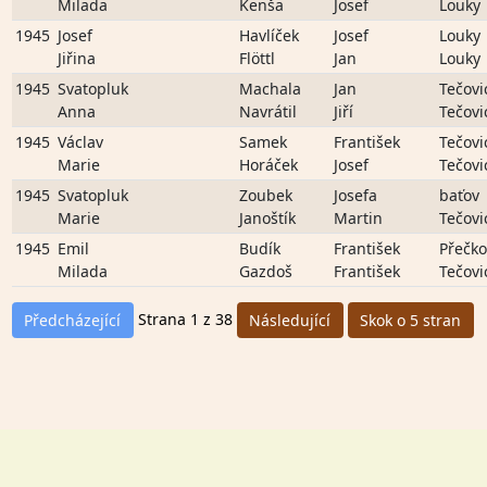
Milada
Kenša
Josef
Louky
1945
Josef
Havlíček
Josef
Louky
Jiřina
Flöttl
Jan
Louky
1945
Svatopluk
Machala
Jan
Tečovi
Anna
Navrátil
Jiří
Tečovi
1945
Václav
Samek
František
Tečovi
Marie
Horáček
Josef
Tečovi
1945
Svatopluk
Zoubek
Josefa
baťov
Marie
Janoštík
Martin
Tečovi
1945
Emil
Budík
František
Přečko
Milada
Gazdoš
František
Tečovi
Strana 1 z 38
Předcházející
Následující
Skok o 5 stran