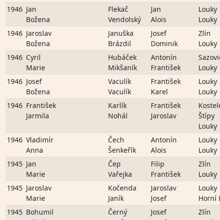
1946
Jan
Flekač
Jan
Louky
Božena
Vendolský
Alois
Louky
1946
Jaroslav
Januška
Josef
Zlín
Božena
Brázdil
Dominik
Louky
1946
Cyril
Hubáček
Antonín
Sazovi
Marie
Mikšaník
František
Louky
1946
Josef
Vaculík
František
Louky
Božena
Vaculík
Karel
Louky
1946
František
Karlík
František
Kostel
Jarmila
Nohál
Jaroslav
Štípy
Louky
1946
Vladimír
Čech
Antonín
Louky
Anna
Šenkeřík
Alois
Louky
1945
Jan
Čep
Filip
Zlín
Marie
Vařejka
František
Louky
1945
Jaroslav
Kočenda
Jaroslav
Louky
Marie
Janík
Josef
Horní 
1945
Bohumil
Černý
Josef
Zlín