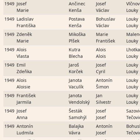
1949
Josef
Ančinec
Josef
Vlčnov
Marie
Kenša
Václav
Louky
1949
Ladislav
Postava
Bohuslav
Louky
Františka
Kenša
Václav
Louky
1949
Zdeněk
Mikoška
Marie
Malen
Marie
Plšek
František
Louky
1949
Alois
Kutra
Alois
Lhotka
Vlasta
Blecha
Alois
Louky
1949
Emil
Jaroš
Josef
Louky
Zdeňka
Korček
Cyril
Louky
1949
Alois
Janota
Antonín
Louky
Aloisie
Vaculík
Šimon
Louky
1949
František
Janota
Jan
Louky
Jarmila
Vendolský
Silvestr
Louky
1949
Josef
Šesták
Josef
Sazovi
Anna
Samohýl
Josef
Tečovi
1949
Antonín
Balajka
Antonín
Bohusl
Ludmila
Vávra
Josef
Tečovi