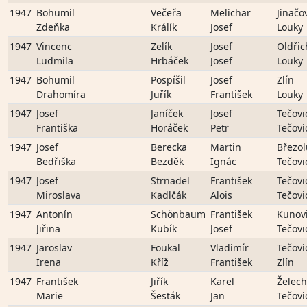
1947
Bohumil
Večeřa
Melichar
Jinačo
Zdeňka
Králík
Josef
Louky
1947
Vincenc
Zelík
Josef
Oldřic
Ludmila
Hrbáček
Josef
Louky
1947
Bohumil
Pospíšil
Josef
Zlín
Drahomíra
Juřík
František
Louky
1947
Josef
Janíček
Josef
Tečovi
Františka
Horáček
Petr
Tečovi
1947
Josef
Berecka
Martin
Březo
Bedřiška
Bezděk
Ignác
Tečovi
1947
Josef
Strnadel
František
Tečovi
Miroslava
Kadlčák
Alois
Tečovi
1947
Antonín
Schönbaum
František
Kunov
Jiřina
Kubík
Josef
Tečovi
1947
Jaroslav
Foukal
Vladimír
Tečovi
Irena
Kříž
František
Zlín
1947
František
Jiřík
Karel
Želech
Marie
Šesták
Jan
Tečovi