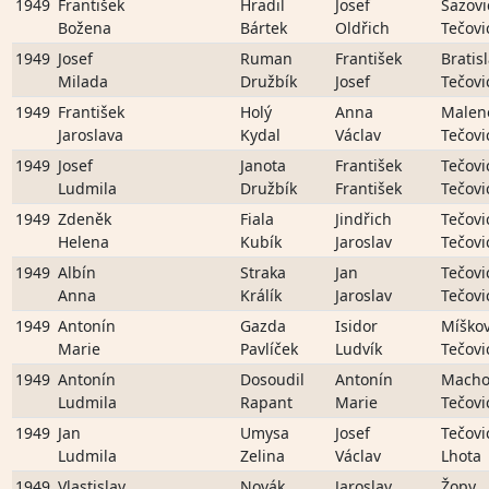
1949
František
Hradil
Josef
Sazovi
Božena
Bártek
Oldřich
Tečovi
1949
Josef
Ruman
František
Bratis
Milada
Družbík
Josef
Tečovi
1949
František
Holý
Anna
Malen
Jaroslava
Kydal
Václav
Tečovi
1949
Josef
Janota
František
Tečovi
Ludmila
Družbík
František
Tečovi
1949
Zdeněk
Fiala
Jindřich
Tečovi
Helena
Kubík
Jaroslav
Tečovi
1949
Albín
Straka
Jan
Tečovi
Anna
Králík
Jaroslav
Tečovi
1949
Antonín
Gazda
Isidor
Míškov
Marie
Pavlíček
Ludvík
Tečovi
1949
Antonín
Dosoudil
Antonín
Macho
Ludmila
Rapant
Marie
Tečovi
1949
Jan
Umysa
Josef
Tečovi
Ludmila
Zelina
Václav
Lhota
1949
Vlastislav
Novák
Jaroslav
Žopy