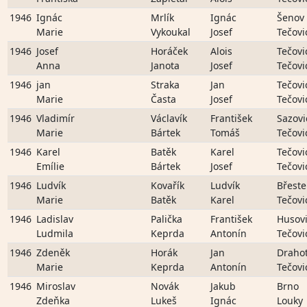
1946
Ignác
Mrlík
Ignác
Šenov
Marie
Vykoukal
Josef
Tečovi
1946
Josef
Horáček
Alois
Tečovi
Anna
Janota
Josef
Tečovi
1946
jan
Straka
Jan
Tečovi
Marie
Časta
Josef
Tečovi
1946
Vladimír
Václavík
František
Sazovi
Marie
Bártek
Tomáš
Tečovi
1946
Karel
Batěk
Karel
Tečovi
Emílie
Bártek
Josef
Tečovi
1946
Ludvík
Kovařík
Ludvík
Břeste
Marie
Batěk
Karel
Tečovi
1946
Ladislav
Palička
František
Husov
Ludmila
Keprda
Antonín
Tečovi
1946
Zdeněk
Horák
Jan
Draho
Marie
Keprda
Antonín
Tečovi
1946
Miroslav
Novák
Jakub
Brno
Zdeňka
Lukeš
Ignác
Louky