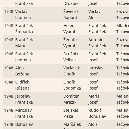
Františka
Družbík
Josef
Tečovi
1948
Václav
Ševeček
Václav
Sazovi
Ludmila
Rapant
Alois
Tečovi
1948
František
Holec
František
Mladc
Štěpánka
Vyoral
František
Tečovi
1948
František
Ženatík
Antonín
Sazovi
Marie
Vyoral
František
Tečovi
1948
František
Družbík
František
Tečovi
Ludmila
Velísek
Josef
Tečovi
1948
Alois
Václavek
Jaroslav
Tečovi
Božena
Ondík
Josef
Tečovi
1948
Oldřich
Ondík
Josef
Tečovi
Růžena
Sodomka
Josef
Tečovi
1948
Jaroslav
Domiter
Marie
Malen
Františka
Mrazík
Josef
Tečovi
1948
Miroslav
Stejskal
Rudolf
Malen
Františka
Piska
Bohuslav
Tečovi
1948
Bohuslav
Maršálek
Alois
Tečovi