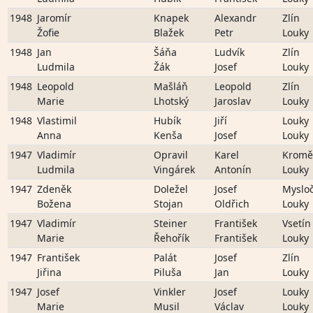
1948
Jaromír
Knapek
Alexandr
Zlín
Žofie
Blažek
Petr
Louky
1948
Jan
Šáňa
Ludvík
Zlín
Ludmila
Žák
Josef
Louky
1948
Leopold
Mašláň
Leopold
Zlín
Marie
Lhotský
Jaroslav
Louky
1948
Vlastimil
Hubík
Jiří
Louky
Anna
Kenša
Josef
Louky
1947
Vladimír
Opravil
Karel
Kromě
Ludmila
Vingárek
Antonín
Louky
1947
Zdeněk
Doležel
Josef
Mysloč
Božena
Stojan
Oldřich
Louky
1947
Vladimír
Steiner
František
Vsetín
Marie
Řehořík
František
Louky
1947
František
Palát
Josef
Zlín
Jiřina
Piluša
Jan
Louky
1947
Josef
Vinkler
Josef
Louky
Marie
Musil
Václav
Louky