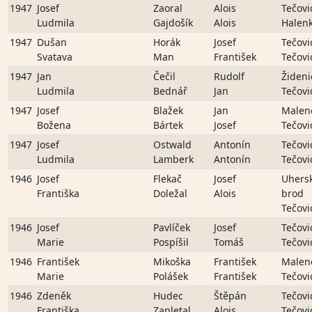
1947
Josef
Zaoral
Alois
Tečovi
Ludmila
Gajdošík
Alois
Halenk
1947
Dušan
Horák
Josef
Tečovi
Svatava
Man
František
Tečovi
1947
Jan
Čečil
Rudolf
Žideni
Ludmila
Bednář
Jan
Tečovi
1947
Josef
Blažek
Jan
Malen
Božena
Bártek
Josef
Tečovi
1947
Josef
Ostwald
Antonín
Tečovi
Ludmila
Lamberk
Antonín
Tečovi
1946
Josef
Flekač
Josef
Uhers
Františka
Doležal
Alois
brod
Tečovi
1946
Josef
Pavlíček
Josef
Tečovi
Marie
Pospíšil
Tomáš
Tečovi
1946
František
Mikoška
František
Malen
Marie
Polášek
František
Tečovi
1946
Zdeněk
Hudec
Štěpán
Tečovi
Františka
Zapletal
Alois
Tečovi