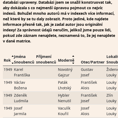
databázi upraveny. Databázi jsem se snažil konstruovat tak,
aby dokázala s co nejmenší úpravou pojmout co nejvíc
indexů. Bohužel mnoho autorů má v indexech více informací,
než které by se tu daly zobrazit. Proto jediné, kde najdete
informace přesně tak, jak je zadal autor jsou originální
indexy! Za správnost údajů neručím, jelikož jsme pouze lidi,
pokud zde záznam nenajdete, neznamená to, že jej nenajdete
v dané matrice.
Jména
Příjmení
Lokali
Rok
Moderně
Snoubenců
snoubenců
Otec/Partner
Snoub
1949
Karel
Novotný
Gustav
Žideni
Františka
Gajzur
Josef
Louky
1949
Václav
Paták
František
Louky
Božena
Lhotský
Alois
Louky
1949
Zdeněk
Hybler
František
Zlín
Ludmila
Nenutil
Josef
Louky
1949
Josef
Vaculík
Josef
Louky
Jarmila
Kouřil
Alois
Louky