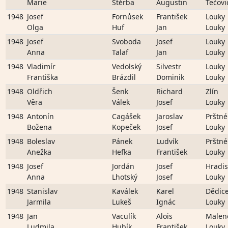
Marie
Štěrba
Augustin
Tečovi
1948
Josef
Fornůsek
František
Louky
Olga
Huf
Jan
Louky
1948
Josef
Svoboda
Josef
Louky
Anna
Talaf
Jan
Louky
1948
Vladimír
Vedolský
Silvestr
Louky
Františka
Brázdil
Dominik
Louky
1948
Oldřich
Šenk
Richard
Zlín
Věra
Válek
Josef
Louky
1948
Antonín
Cagášek
Jaroslav
Prštné
Božena
Kopeček
Josef
Louky
1948
Boleslav
Pánek
Ludvík
Prštné
Anežka
Hefka
František
Louky
1948
Josef
Jordán
Josef
Hradi
Anna
Lhotský
Josef
Louky
1948
Stanislav
Kaválek
Karel
Dědic
Jarmila
Lukeš
Ignác
Louky
1948
Jan
Vaculík
Alois
Malen
Ludmila
Hubík
František
Louky